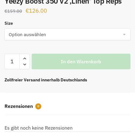
Yeezy Boost 350 V2 ‚Linen‘ Top Reps
Ursprünglicher
Aktueller
€
126.00
€
159.00
Preis
Preis
Size
war:
ist:
€159.00
€126.00.
Yeezy
In den Warenkorb
Boost
350
V2
Zollfreier Versand innerhalb Deutschlands
'Linen'
Top
Reps
Rezensionen
0
Menge
Es gibt noch keine Rezensionen