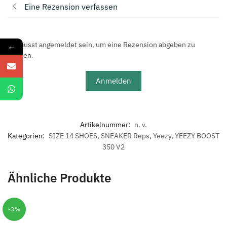
Eine Rezension verfassen
Du musst angemeldet sein, um eine Rezension abgeben zu
←
können.
Anmelden
Artikelnummer:
n. v.
Kategorien:
SIZE 14 SHOES
,
SNEAKER Reps
,
Yeezy
,
YEEZY BOOST
350 V2
Ähnliche Produkte
-3%