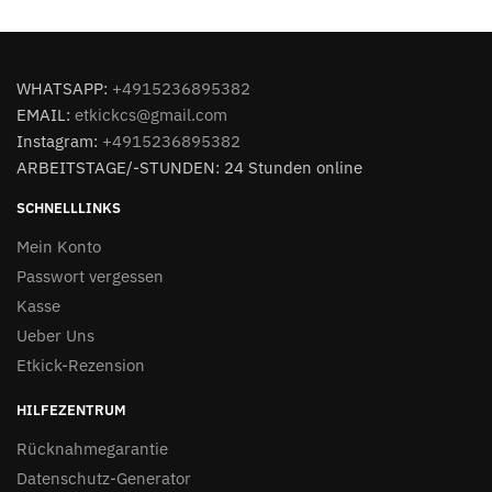
WHATSAPP:
+4915236895382
EMAIL:
etkickcs@gmail.com
Instagram:
+4915236895382
ARBEITSTAGE/-STUNDEN: 24 Stunden online
SCHNELLLINKS
Mein Konto
Passwort vergessen
Kasse
Ueber Uns
Etkick-Rezension
HILFEZENTRUM
Rücknahmegarantie
Datenschutz-Generator