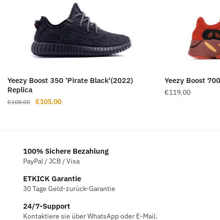
Yeezy Boost 350 ‘Pirate Black'(2022)
Yeezy Boost 700
Replica
€
119.00
Ursprünglicher
Aktueller
€
105.00
€
108.00
Preis
Preis
war:
ist:
€108.00
€105.00.
100% Sichere Bezahlung
PayPal / JCB / Visa
ETKICK Garantie
30 Tage Geld-zurück-Garantie
24/7-Support
Kontaktiere sie über WhatsApp oder E-Mail.