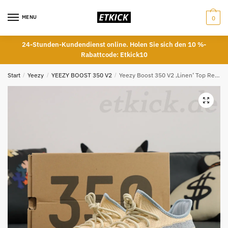
Skip
Skip
to
to
MENU
0
navigation
content
24-Stunden-Kundendienst online. Holen Sie sich den 10 %-
Rabattcode: Etkick10
Start
/
Yeezy
/
YEEZY BOOST 350 V2
/
Yeezy Boost 350 V2 ‚Linen‘ Top Reps