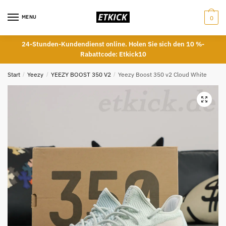
Skip
Skip
to
to
MENU
0
navigation
content
24-Stunden-Kundendienst online. Holen Sie sich den 10 %-
Rabattcode: Etkick10
Start
/
Yeezy
/
YEEZY BOOST 350 V2
/
Yeezy Boost 350 v2 Cloud White