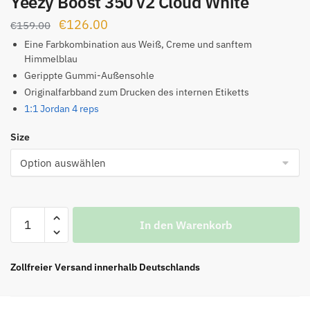
Yeezy Boost 350 v2 Cloud White
Ursprünglicher
Aktueller
€
126.00
€
159.00
Preis
Preis
Eine Farbkombination aus Weiß, Creme und sanftem
Himmelblau
war:
ist:
Gerippte Gummi-Außensohle
€159.00
€126.00.
Originalfarbband zum Drucken des internen Etiketts
1:1 Jordan 4 reps
Size
Yeezy
In den Warenkorb
Boost
350
v2
Zollfreier Versand innerhalb Deutschlands
Cloud
White