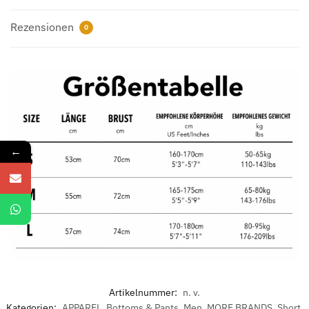
Rezensionen
0
←
Artikelnummer:
n. v.
Kategorien:
APPAREL
,
Bottoms & Pants
,
Men
,
MORE BRANDS
,
Short
,