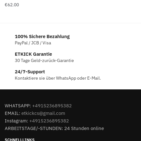
€
62.00
100% Sichere Bezahlung
PayPal / JCB / Visa
ETKICK Garantie
30 Tage Geld-zurück-Garantie
24/7-Support
Kontaktiere sie über WhatsApp oder E-Mail.
WHATSAPP:
+4915236895382
EMAIL:
etkickcs@gmail.com
Instagram:
+4915236895382
ARBEITSTAGE/-STUNDEN: 24 Stunden online
SCHNELLLINKS