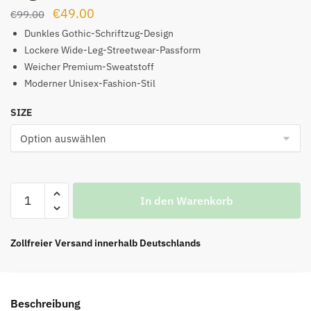
Ursprünglicher
Aktueller
€
49.00
€
99.00
Preis
Preis
Dunkles Gothic-Schriftzug-Design
war:
ist:
Lockere Wide-Leg-Streetwear-Passform
Weicher Premium-Sweatstoff
€99.00
€49.00.
Moderner Unisex-Fashion-Stil
SIZE
WE11DONE
In den Warenkorb
Sweatshorts
mit
Gothic-
Zollfreier Versand innerhalb Deutschlands
Logo-
Print
Menge
Beschreibung