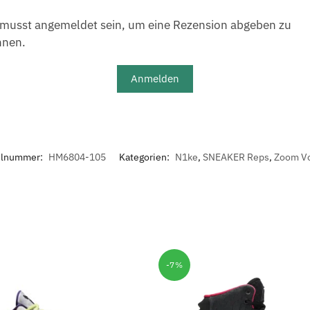
musst angemeldet sein, um eine Rezension abgeben zu
nnen.
Anmelden
elnummer:
HM6804-105
Kategorien:
N1ke
,
SNEAKER Reps
,
Zoom V
-7%