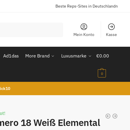
Beste Reps-Sites in Deutschlandn
Mein Konto
Kasse
Ad1das
More Brand
Luxusmarke
€
0.00
0
kick10
ot!
mero 18 Weiß Elemental