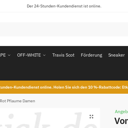
Der 24-Stunden-Kundendienst ist online.
APE
OFF-WHITE
Travis Scot
Förderung
Sneaker
unden-Kundendienst online. Holen Sie sich den 10 %-Rabattcode: Et
 Rot Pflaume Damen
Angeb
Vo