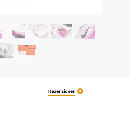
Rot
Pflau
Dame
Menge
Rezensionen
0