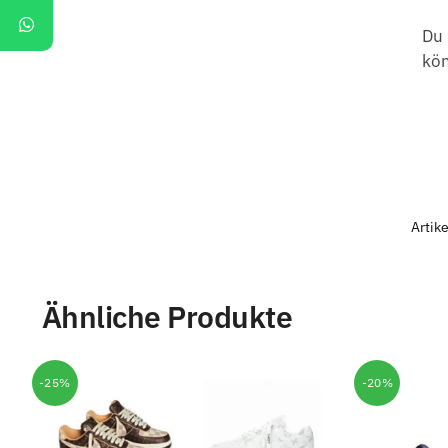
Du 
kö
Artik
Ähnliche Produkte
-25%
-20%