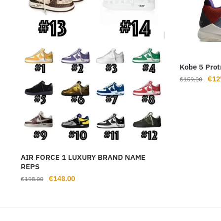
Kobe 5 Prot
Ursp
€
12
€
159.00
Prei
war:
€15
AIR FORCE 1 LUXURY BRAND NAME
REPS
Ursprünglicher
Aktueller
€
148.00
€
198.00
Preis
Preis
war:
ist:
€198.00
€148.00.