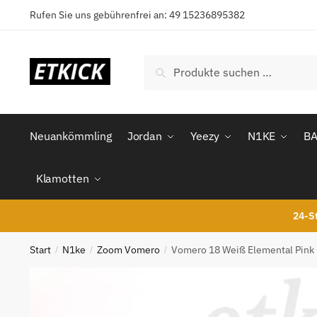
Skip
Skip
Rufen Sie uns gebührenfrei an: 49 15236895382
to
to
navigation
content
Suchen
Suchen
nach:
Neuankömmling
Jordan
Yeezy
N1KE
B
Klamotten
24-St
Start
N1ke
Zoom Vomero
Vomero 18 Weiß Elemental Pink
/
/
/