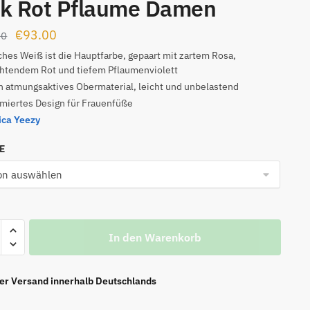
nk Rot Pflaume Damen
Ursprünglicher
Aktueller
€
93.00
00
Preis
Preis
ches Weiß ist die Hauptfarbe, gepaart mit zartem Rosa,
htendem Rot und tiefem Pflaumenviolett
war:
ist:
 atmungsaktives Obermaterial, leicht und unbelastend
€139.00
€93.00.
miertes Design für Frauenfüße
ica Yeezy
NE
o
In den Warenkorb
ntal
ier Versand innerhalb Deutschlands