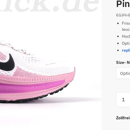
Pi
€
139.
Fris
leuc
Hoch
Opti
repl
Size- 
Vomer
18
Weiß
Eleme
Zollfre
Pink