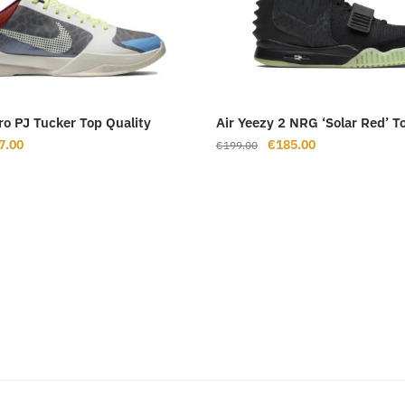
ro PJ Tucker Top Quality
Air Yeezy 2 NRG ‘Solar Red’ T
rünglicher
Aktueller
Ursprünglicher
Aktueller
7.00
€
185.00
€
199.00
s
Preis
Preis
Preis
ist:
war:
ist:
9.00
€127.00.
€199.00
€185.00.