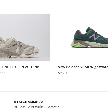
 TRIPLE-S SPLASH INK
New Balance 9060 ‘Nightwatc
rünglicher
Aktueller
5.00
€
96.00
s
Preis
ist:
9.00
€165.00.
ETKICK Garantie
30 Tage Geld-zurück-Garantie