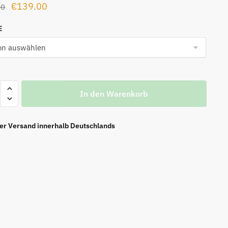
Ursprünglicher
Aktueller
€
139.00
00
Preis
Preis
E
war:
ist:
€169.00
€139.00.
r
In den Warenkorb
ier Versand innerhalb Deutschlands