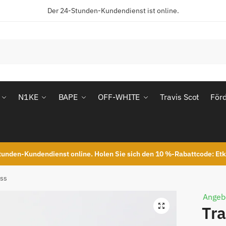
Der 24-Stunden-Kundendienst ist online.
N1KE
BAPE
OFF-WHITE
Travis Scot
För
unden-Kundendienst online. Holen Sie sich den 10 %-Rabattcode: Et
ass
Angeb
Tra