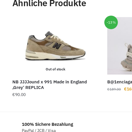
Ähnliche Produkte
-13%
Out of stock
NB JJJJound x 991 Made in England
B@1enciaga
‚Grey‘ REPLICA
Ursp
€
16
€
189.00
€
90.00
Prei
war:
€18
100% Sichere Bezahlung
PayPal / JCB / Visa