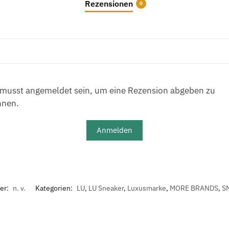
Rezensionen
0
musst angemeldet sein, um eine Rezension abgeben zu
nnen.
Anmelden
er:
n. v.
Kategorien:
LU
,
LU Sneaker
,
Luxusmarke
,
MORE BRANDS
,
S