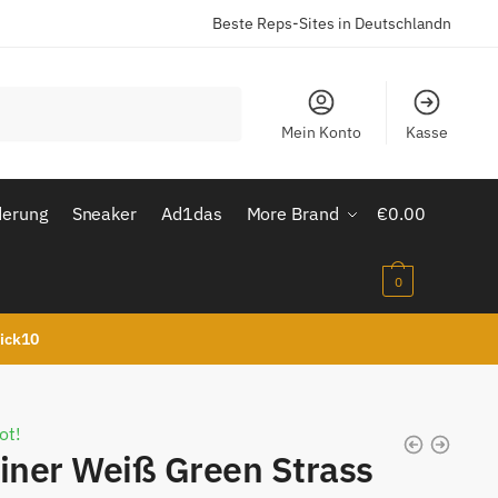
Beste Reps-Sites in Deutschlandn
Mein Konto
Kasse
derung
Sneaker
Ad1das
More Brand
€
0.00
0
kick10
ot!
iner Weiß Green Strass