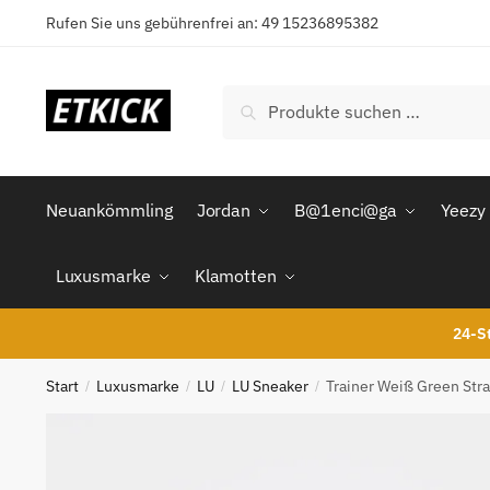
Skip
Skip
Rufen Sie uns gebührenfrei an: 49 15236895382
to
to
navigation
content
Suchen
Suchen
nach:
Neuankömmling
Jordan
B@1enci@ga
Yeezy
Luxusmarke
Klamotten
24-St
Start
Luxusmarke
LU
LU Sneaker
Trainer Weiß Green Str
/
/
/
/