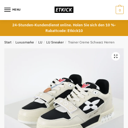
Skip
Skip
to
to
MENU
0
navigation
content
24-Stunden-Kundendienst online. Holen Sie sich den 10 %-
Rabattcode: Etkick10
Start
/
Luxusmarke
/
LU
/
LU Sneaker
/
Trainer Creme Schwarz Herren