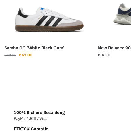
Samba OG ‘White Black Gum’
New Balance 906
Ursprünglicher
Aktueller
€
67.00
€
96.00
€
90.00
Preis
Preis
war:
ist:
€90.00
€67.00.
100% Sichere Bezahlung
PayPal / JCB / Visa
ETKICK Garantie