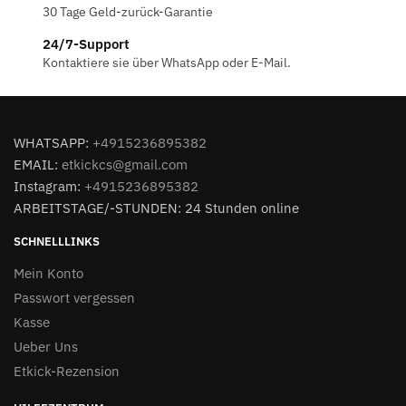
30 Tage Geld-zurück-Garantie
24/7-Support
Kontaktiere sie über WhatsApp oder E-Mail.
WHATSAPP:
+4915236895382
EMAIL:
etkickcs@gmail.com
Instagram:
+4915236895382
ARBEITSTAGE/-STUNDEN: 24 Stunden online
SCHNELLLINKS
Mein Konto
Passwort vergessen
Kasse
Ueber Uns
Etkick-Rezension