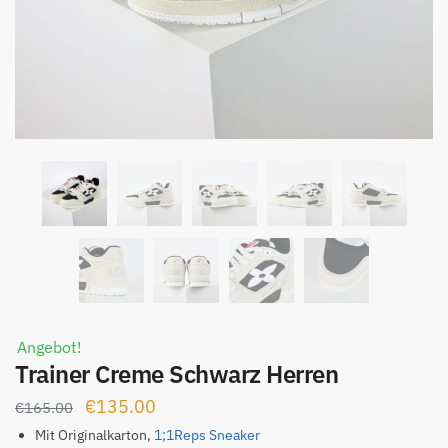
Angebot!
Trainer Creme Schwarz Herren
Ursprünglicher
Aktueller
€
135.00
€
165.00
Preis
Preis
Mit Originalkarton,
1;1Reps Sneaker