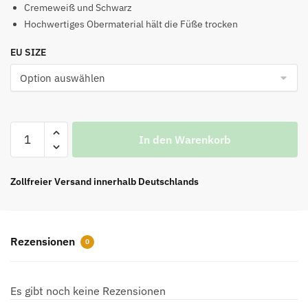
war:
ist:
Cremeweiß und Schwarz
Hochwertiges Obermaterial hält die Füße trocken
€165.00
€135.00.
EU SIZE
Trainer
In den Warenkorb
Creme
Schwarz
Herren
Zollfreier Versand innerhalb Deutschlands
Menge
Rezensionen
0
Es gibt noch keine Rezensionen