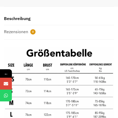
Monogramm-
Jacquard
Menge
Beschreibung
Rezensionen
0
←