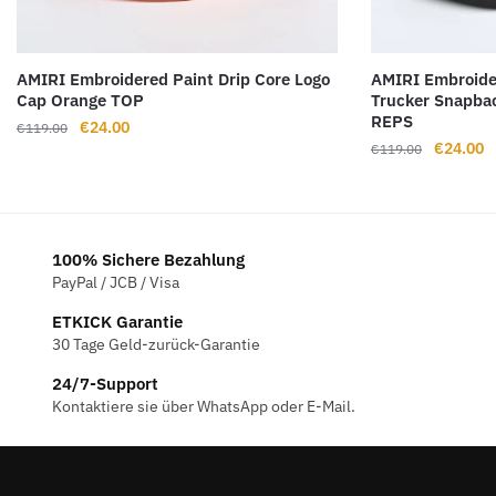
AMIRI Embroidered Paint Drip Core Logo
AMIRI Embroide
Cap Orange TOP
Trucker Snapbac
REPS
Ursprünglicher
Aktueller
€
24.00
€
119.00
Ursprüng
A
€
24.00
Preis
Preis
€
119.00
Preis
P
war:
ist:
war:
is
€119.00
€24.00.
€119.00
€
100% Sichere Bezahlung
PayPal / JCB / Visa
ETKICK Garantie
30 Tage Geld-zurück-Garantie
24/7-Support
Kontaktiere sie über WhatsApp oder E-Mail.