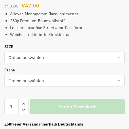
Ursprünglicher
Aktueller
€
47.00
€
99.00
Preis
Preis
Allover-Monogramm-Jacquardmuster
war:
ist:
280g Premium-Baumwollstoff
Lockere luxuriöse Streetwear-Passform
€99.00
€47.00.
Weiche strukturierte Stricktextur
SIZE
Farbe
T-
In den Warenkorb
Shirt
mit
Allover-
Zollfreier Versand innerhalb Deutschlands