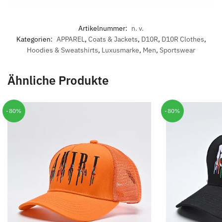
Artikelnummer:
n. v.
Kategorien:
APPAREL
,
Coats & Jackets
,
D10R
,
D10R Clothes
,
Hoodies & Sweatshirts
,
Luxusmarke
,
Men
,
Sportswear
Ähnliche Produkte
-80%
-80%