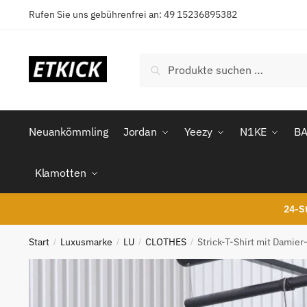
Skip
Skip
Rufen Sie uns gebührenfrei an: 49 15236895382
to
to
navigation
content
Suchen
Suchen
nach:
Neuankömmling
Jordan
Yeezy
N1KE
B
Klamotten
24-St
Start
Luxusmarke
LU
CLOTHES
Strick-T-Shirt mit Damier
/
/
/
/