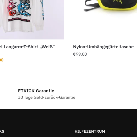
xel Langarm-T-Shirt „Weiß“
Nylon-Umhängegürteltasche
€
99.00
ünglicher
Aktueller
00
Preis
ist:
00
€59.00.
ETKICK Garantie
30 Tage Geld-zurück-Garantie
KS
HILFEZENTRUM