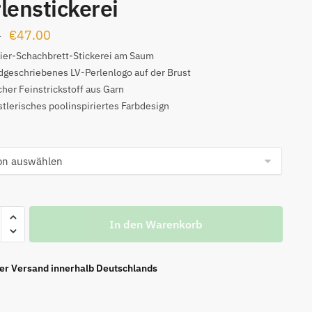
lenstickerei
Ursprünglicher
Aktueller
€
47.00
0
Preis
Preis
ier-Schachbrett-Stickerei am Saum
geschriebenes LV-Perlenlogo auf der Brust
war:
ist:
her Feinstrickstoff aus Garn
€99.00
€47.00.
tlerisches poolinspiriertes Farbdesign
In den Warenkorb
ier Versand innerhalb Deutschlands
r-
stickerei