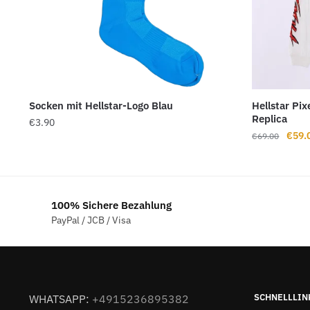
Socken mit Hellstar-Logo Blau
Hellstar Pi
Replica
€
3.90
Urspr
€
59.
€
69.00
Preis
war:
€69.
100% Sichere Bezahlung
PayPal / JCB / Visa
SCHNELLLIN
WHATSAPP:
+4915236895382