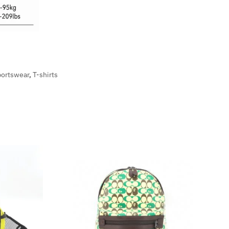
portswear
,
T-shirts