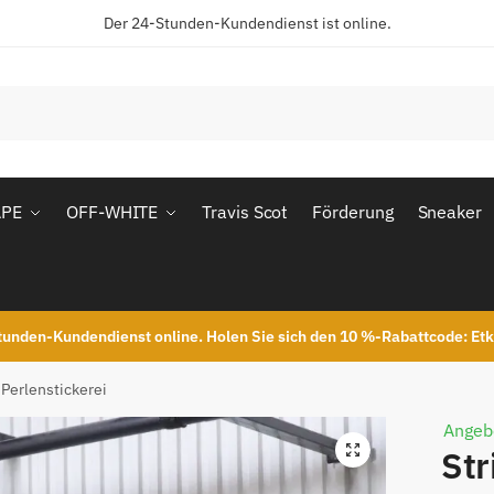
Der 24-Stunden-Kundendienst ist online.
APE
OFF-WHITE
Travis Scot
Förderung
Sneaker
unden-Kundendienst online. Holen Sie sich den 10 %-Rabattcode: Et
-Perlenstickerei
Angeb
Str