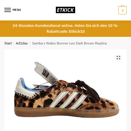
Skip
Skip
to
to
MENU
0
navigation
content
24-Stunden-Kundendienst online. Holen Sie sich den 10 %-
Rabattcode: Etkick10
Start
/
Ad1das
/
Samba x Wales Bonner Leo Dark Brown Replica