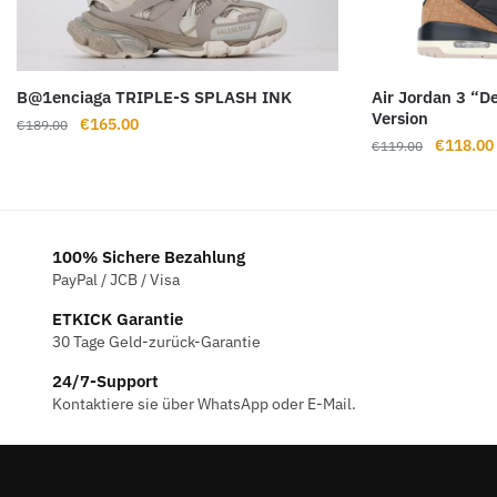
B@1enciaga TRIPLE-S SPLASH INK
Air Jordan 3 “D
Version
Ursprünglicher
Aktueller
€
165.00
€
189.00
Ursprüng
€
118.00
Preis
Preis
€
119.00
Preis
war:
ist:
war:
€189.00
€165.00.
€119.00
100% Sichere Bezahlung
PayPal / JCB / Visa
ETKICK Garantie
30 Tage Geld-zurück-Garantie
24/7-Support
Kontaktiere sie über WhatsApp oder E-Mail.