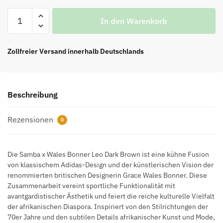
Samba
In den Warenkorb
x
Wales
Bonner
Zollfreier Versand innerhalb Deutschlands
Leo
Dark
Brown
Beschreibung
Replica
Menge
Rezensionen
0
Die Samba x Wales Bonner Leo Dark Brown ist eine kühne Fusion
von klassischem Adidas-Design und der künstlerischen Vision der
renommierten britischen Designerin Grace Wales Bonner. Diese
Zusammenarbeit vereint sportliche Funktionalität mit
avantgardistischer Ästhetik und feiert die reiche kulturelle Vielfalt
der afrikanischen Diaspora. Inspiriert von den Stilrichtungen der
70er Jahre und den subtilen Details afrikanischer Kunst und Mode,