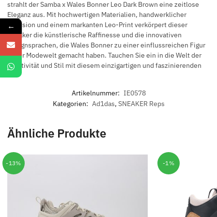
strahlt der Samba x Wales Bonner Leo Dark Brown eine zeitlose
Eleganz aus. Mit hochwertigen Materialien, handwerklicher
Präzision und einem markanten Leo-Print verkörpert dieser
←
Sneaker die künstlerische Raffinesse und die innovativen
Designsprachen, die Wales Bonner zu einer einflussreichen Figur
in der Modewelt gemacht haben. Tauchen Sie ein in die Welt der
Kreativität und Stil mit diesem einzigartigen und faszinierenden
Artikelnummer:
IE0578
Kategorien:
Ad1das
,
SNEAKER Reps
Ähnliche Produkte
-13%
-1%