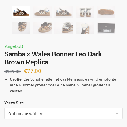
Angebot!
Samba x Wales Bonner Leo Dark
Brown Replica
Ursprünglicher
Aktueller
€
77.00
€
139.00
Preis
Preis
Größe
: Die Schuhe fallen etwas klein aus, es wird empfohlen,
eine Nummer größer oder eine halbe Nummer größer zu
war:
ist:
kaufen
€139.00
€77.00.
Yeezy Size