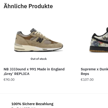
Ähnliche Produkte
Out of stock
NB JJJJound x 991 Made in England
Supreme x Dunk
‚Grey‘ REPLICA
Reps
€
90.00
€
107.00
100% Sichere Bezahlung