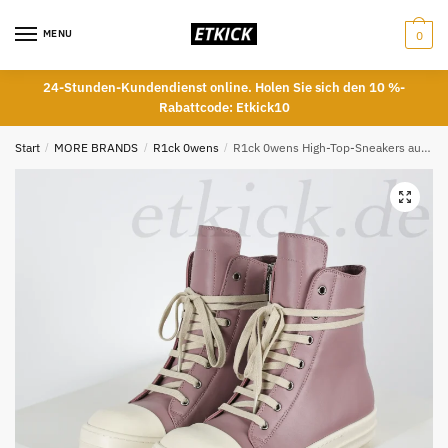
Skip
Skip
to
to
MENU
0
navigation
content
24-Stunden-Kundendienst online. Holen Sie sich den 10 %-
Rabattcode: Etkick10
Start
/
MORE BRANDS
/
R1ck 0wens
/
R1ck 0wens High-Top-Sneakers aus Leder Rosa