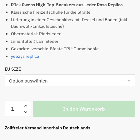
Preis
Preis
R1ck 0wens High-Top-Sneakers aus Leder Rosa Replica
war:
ist:
Klassische Freizeitschuhe für die Straße
Lieferung in einer Geschenkbox mit Deckel und Boden (inkl.
€199.00
€156.00.
Baumwoll-Einkaufstasche)
Obermaterial: Rindsleder
Innenfutter: Lammleder
Gezackte, verschleißfeste TPU-Gummisohle
yeezys replica
EU SIZE
R1ck
In den Warenkorb
0wens
High-
Top-
Zollfreier Versand innerhalb Deutschlands
Sneakers