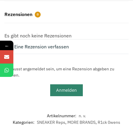
aus
Leder
Rezensionen
0
Rosa
Menge
Es gibt noch keine Rezensionen
←
Eine Rezension verfassen
Du musst angemeldet sein, um eine Rezension abgeben zu
können.
Anmelden
Artikelnummer:
n. v.
Kategorien:
SNEAKER Reps
,
MORE BRANDS
,
R1ck 0wens