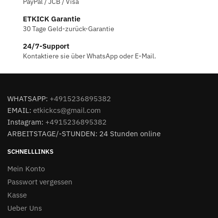
PayPal / JCB / Visa
ETKICK Garantie
30 Tage Geld-zurück-Garantie
24/7-Support
Kontaktiere sie über WhatsApp oder E-Mail.
WHATSAPP:
+4915236895382
EMAIL:
etkickcs@gmail.com
Instagram:
+4915236895382
ARBEITSTAGE/-STUNDEN: 24 Stunden online
SCHNELLLINKS
Mein Konto
Passwort vergessen
Kasse
Ueber Uns