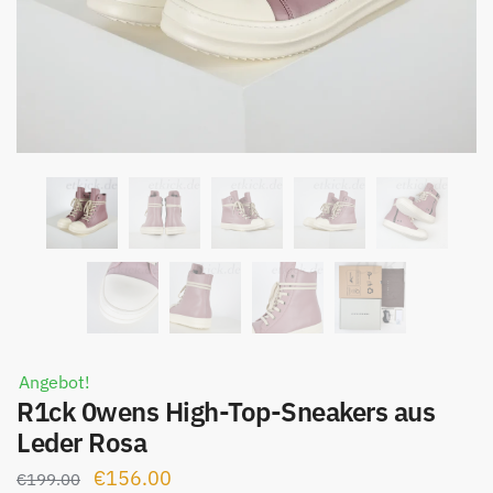
Angebot!
R1ck 0wens High-Top-Sneakers aus
Leder Rosa
Ursprünglicher
Aktueller
€
156.00
€
199.00