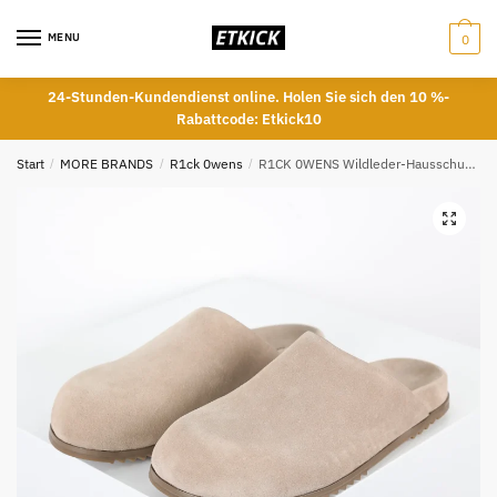
Skip
Skip
to
to
MENU
0
navigation
content
24-Stunden-Kundendienst online. Holen Sie sich den 10 %-
Rabattcode: Etkick10
Start
/
MORE BRANDS
/
R1ck 0wens
/
R1CK 0WENS Wildleder-Hausschuhe mit geschlossener Spitze, Aprikose