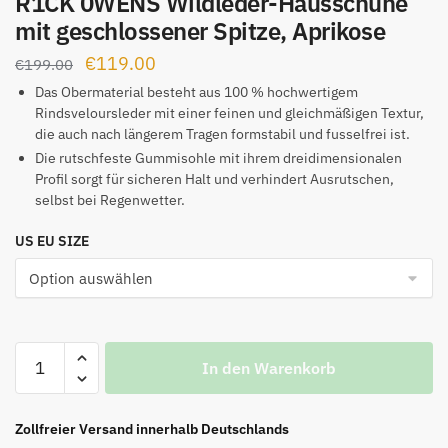
R1CK 0WENS Wildleder-Hausschuhe
mit geschlossener Spitze, Aprikose
Ursprünglicher
Aktueller
€
119.00
€
199.00
Preis
Preis
Das Obermaterial besteht aus 100 % hochwertigem
Rindsveloursleder mit einer feinen und gleichmäßigen Textur,
war:
ist:
die auch nach längerem Tragen formstabil und fusselfrei ist.
€199.00
€119.00.
Die rutschfeste Gummisohle mit ihrem dreidimensionalen
Profil sorgt für sicheren Halt und verhindert Ausrutschen,
selbst bei Regenwetter.
US EU SIZE
R1CK
In den Warenkorb
0WENS
Wildleder-
Hausschuhe
Zollfreier Versand innerhalb Deutschlands