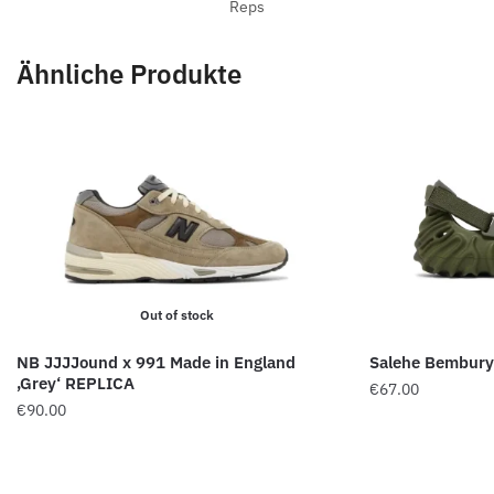
Reps
Ähnliche Produkte
Out of stock
NB JJJJound x 991 Made in England
Salehe Bembury 
‚Grey‘ REPLICA
€
67.00
€
90.00