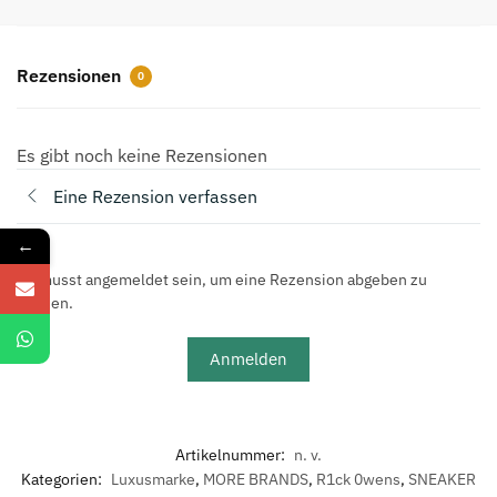
mit
geschlossener
Spitze,
Rezensionen
0
Aprikose
Menge
Es gibt noch keine Rezensionen
Eine Rezension verfassen
←
Du musst angemeldet sein, um eine Rezension abgeben zu
können.
Anmelden
Artikelnummer:
n. v.
Kategorien:
Luxusmarke
,
MORE BRANDS
,
R1ck 0wens
,
SNEAKER