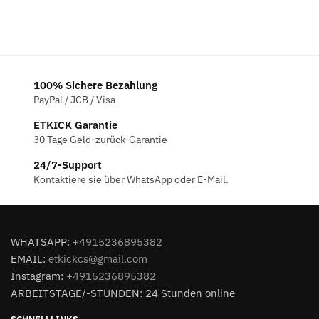
100% Sichere Bezahlung
PayPal / JCB / Visa
ETKICK Garantie
30 Tage Geld-zurück-Garantie
24/7-Support
Kontaktiere sie über WhatsApp oder E-Mail.
WHATSAPP:
+4915236895382
EMAIL:
etkickcs@gmail.com
Instagram:
+4915236895382
ARBEITSTAGE/-STUNDEN: 24 Stunden online