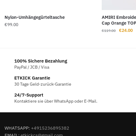
Nylon-Umhängegürteltasche
AMIRI Embroider
Cap Orange TO
€
99.00
Ursprüng
A
€
24.00
€
119.00
Preis
P
war:
is
€119.00
€
100% Sichere Bezahlung
PayPal / JCB / Visa
ETKICK Garantie
30 Tage Geld-zurück-Garantie
24/7-Support
Kontaktiere sie über WhatsApp oder E-Mail.
WHATSAPP:
+4915236895382
EMAIL:
etkickcs@gmail.com