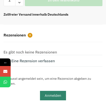
In den Warenkorb
Sonnenbrille
mit
niedrigem
Zollfreier Versand innerhalb Deutschlands
Steg
in
Gold
Rezensionen
0
und
Schwarz
Menge
Es gibt noch keine Rezensionen
Eine Rezension verfassen
←
Du musst angemeldet sein, um eine Rezension abgeben zu
können.
Anmelden