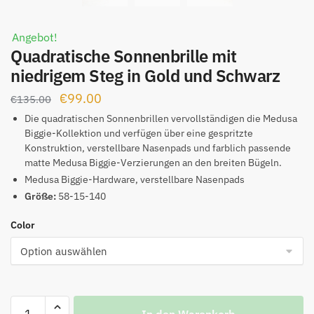
Angebot!
Quadratische Sonnenbrille mit
niedrigem Steg in Gold und Schwarz
Ursprünglicher
Aktueller
€
99.00
€
135.00
Preis
Preis
Die quadratischen Sonnenbrillen vervollständigen die Medusa
Biggie-Kollektion und verfügen über eine gespritzte
war:
ist:
Konstruktion, verstellbare Nasenpads und farblich passende
€135.00
€99.00.
matte Medusa Biggie-Verzierungen an den breiten Bügeln.
Medusa Biggie-Hardware, verstellbare Nasenpads
Größe:
58-15-140
Color
Quadratische