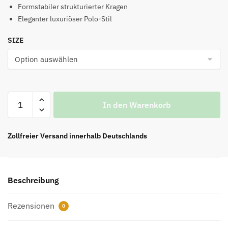
Formstabiler strukturierter Kragen
€99.00
€49.00.
Eleganter luxuriöser Polo-Stil
SIZE
Polo-
In den Warenkorb
T-
Shirt
mit
Zollfreier Versand innerhalb Deutschlands
großem
Logo
Menge
Beschreibung
Rezensionen
0