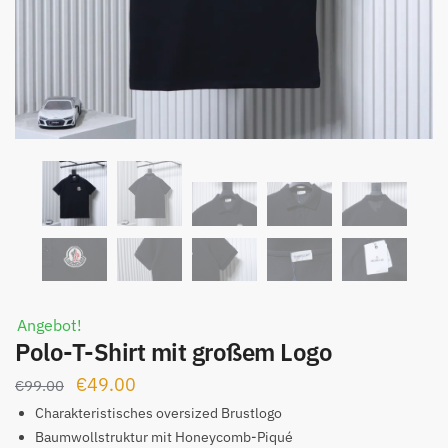
Angebot!
Polo-T-Shirt mit großem Logo
Ursprünglicher
Aktueller
€
49.00
€
99.00
Preis
Preis
Charakteristisches oversized Brustlogo
war:
ist:
Baumwollstruktur mit Honeycomb-Piqué