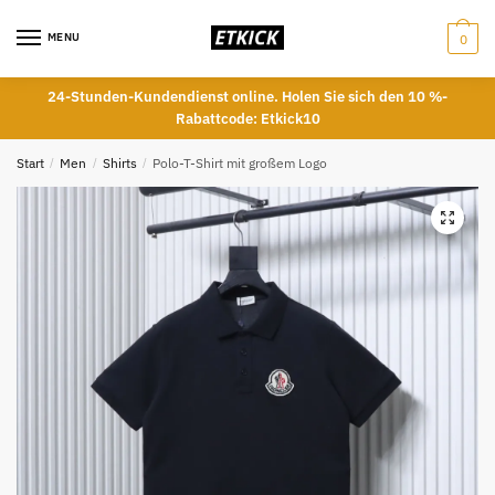
Skip
Skip
to
to
MENU
0
navigation
content
24-Stunden-Kundendienst online. Holen Sie sich den 10 %-
Rabattcode: Etkick10
Start
/
Men
/
Shirts
/
Polo-T-Shirt mit großem Logo