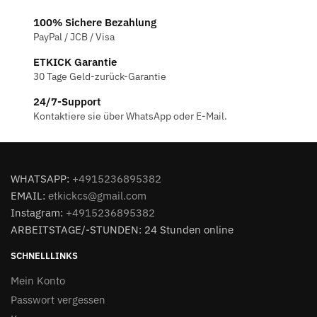
100% Sichere Bezahlung
PayPal / JCB / Visa
ETKICK Garantie
30 Tage Geld-zurück-Garantie
24/7-Support
Kontaktiere sie über WhatsApp oder E-Mail.
WHATSAPP:
+4915236895382
EMAIL:
etkickcs@gmail.com
Instagram:
+4915236895382
ARBEITSTAGE/-STUNDEN: 24 Stunden online
SCHNELLLINKS
Mein Konto
Passwort vergessen