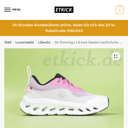
Skip
Skip
to
to
MENU
0
navigation
content
24-Stunden-Kundendienst online. Holen Sie sich den 10 %-
Rabattcode: Etkick10
Start
/
Luxusmarke
/
L0ew1e
/
On Running x L0.ewe Damen-Laufschuhe Cloudtilt 2.0 in Pink und Weiß