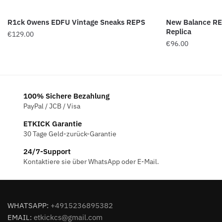
R1ck 0wens EDFU Vintage Sneaks REPS
New Balance RE
Replica
€
129.00
€
96.00
100% Sichere Bezahlung
PayPal / JCB / Visa
ETKICK Garantie
30 Tage Geld-zurück-Garantie
24/7-Support
Kontaktiere sie über WhatsApp oder E-Mail.
WHATSAPP:
+4915236895382
EMAIL:
etkickcs@gmail.com