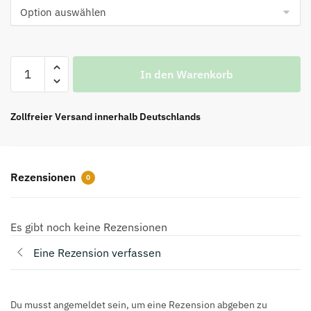
€159.00
€95.00.
On
In den Warenkorb
Running
x
L0.ewe
Zollfreier Versand innerhalb Deutschlands
Damen-
Laufschuhe
Cloudtilt
Rezensionen
0
2.0
in
Pink
Es gibt noch keine Rezensionen
und
Weiß
Eine Rezension verfassen
Menge
Du musst angemeldet sein, um eine Rezension abgeben zu