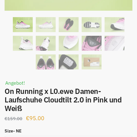
Angebot!
On Running x L0.ewe Damen-
Laufschuhe Cloudtilt 2.0 in Pink und
Weiß
Ursprünglicher
Aktueller
€
95.00
€
159.00
Preis
Preis
Size- NE
war:
ist: