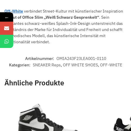
Off-White
verbindet Street-Kultur mit künstlerischer Inspiration
←
im
Out of Office Slim „Weiß Schwarz Gesprenkelt“
. Sein
markantes schwarz-weißes Splash-Ink-Design unterstreicht das
Verständnis der Marke für Individualität und Freiheit und schafft
ein modisches Modell, das künstlerische Intensität mit
Funktionalität verbindet.
Artikelnummer:
OMIA243F23LEA001-0110
Kategorien:
SNEAKER Reps
,
OFF WHITE SHOES
,
OFF-WHITE
Ähnliche Produkte