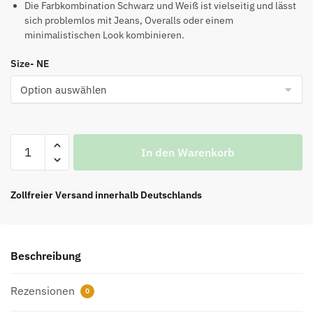
Die Farbkombination Schwarz und Weiß ist vielseitig und lässt
sich problemlos mit Jeans, Overalls oder einem
minimalistischen Look kombinieren.
Size- NE
Off-
In den Warenkorb
White
Out
of
Zollfreier Versand innerhalb Deutschlands
Office
Slim
„Weiß
Beschreibung
Schwarz
Gesprenkelt“
Rezensionen
Menge
0