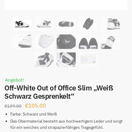
Angebot!
Off-White Out of Office Slim „Weiß
Schwarz Gesprenkelt“
Ursprünglicher
Aktueller
€
105.00
€
139.00
Preis
Preis
Farbe: Schwarz und Weiß
war:
ist:
Das Obermaterial besteht aus hochwertigem Leder und sorgt
für ein weiches und strapazierfähiges Tragegefühl.
€139.00
€105.00.