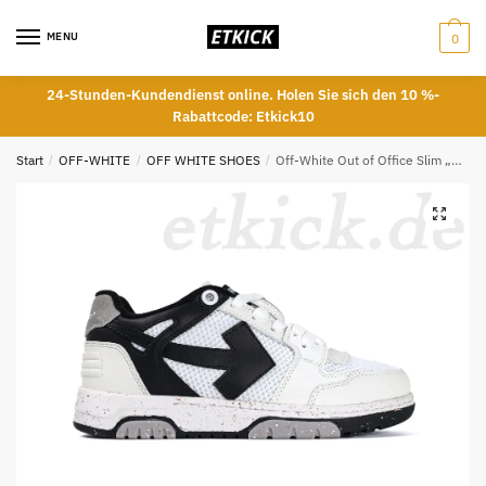
Skip
Skip
to
to
MENU
0
navigation
content
24-Stunden-Kundendienst online. Holen Sie sich den 10 %-
Rabattcode: Etkick10
Start
/
OFF-WHITE
/
OFF WHITE SHOES
/
Off-White Out of Office Slim „Weiß Schwarz Gesprenkelt“