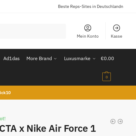
Beste Reps-Sites in Deutschlandn
Mein Konto
Kasse
Ad1das
More Brand
Luxusmarke
€
0.00
0
kick10
ot!
TA x Nike Air Force 1