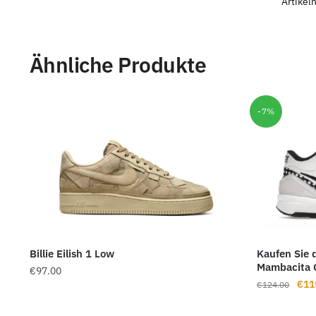
Artike
Ähnliche Produkte
-7%
Billie Eilish 1 Low
Kaufen Sie 
Mambacita 
€
97.00
Ursp
€
11
€
124.00
Prei
war: