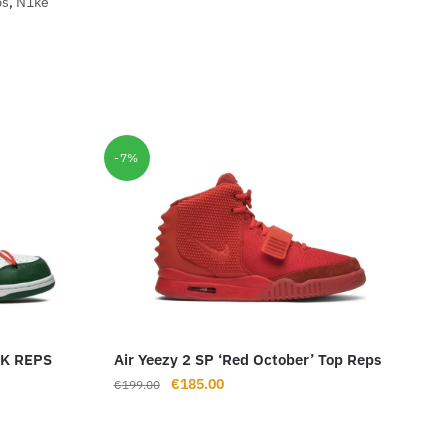
ps
,
N1ke
-7%
K REPS
Air Yeezy 2 SP ‘Red October’ Top Reps
Ursprünglicher
Aktueller
€
185.00
€
199.00
Preis
Preis
war:
ist: