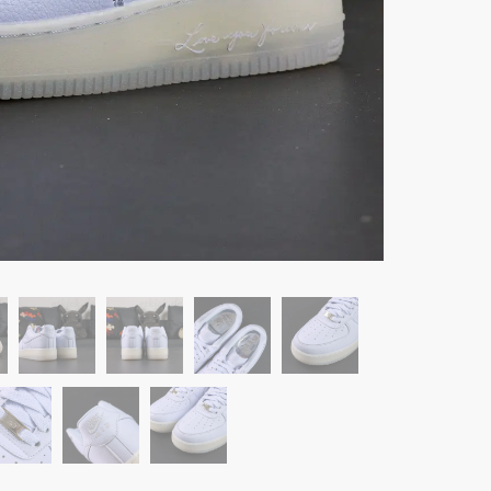
Lover
Boy
Leder
Klassi
Drake
Kollab
Eisbla
Menge