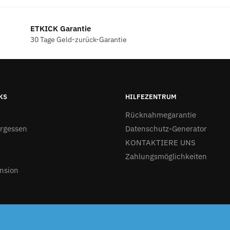
€127.00
€118.00.
4.00
€115.00.
ETKICK Garantie
30 Tage Geld-zurück-Garantie
KS
HILFEZENTRUM
Rücknahmegarantie
ergessen
Datenschutz-Generator
KONTAKTIERE UNS
Zahlungsmöglichkeiten
nsion