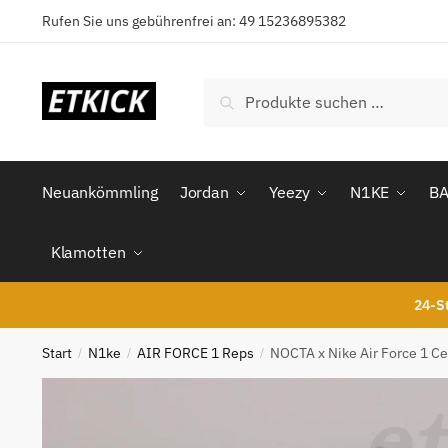
Skip
Skip
Rufen Sie uns gebührenfrei an: 49 15236895382
to
to
navigation
content
Suchen
Suchen
nach:
Neuankömmling
Jordan
Yeezy
N1KE
B
Klamotten
24-St
Start
N1ke
AIR FORCE 1 Reps
NOCTA x Nike Air Force 1 Ce
/
/
/