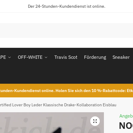
Der 24-Stunden-Kundendienst ist online.
APE
OFF-WHITE
Travis Scot
Förderung
Sneaker
unden-Kundendienst online. Holen Sie sich den 10 %-Rabattcode: Et
rtified Lover Boy Leder Klassische Drake-Kollaboration Eisblau
Angeb
NOC