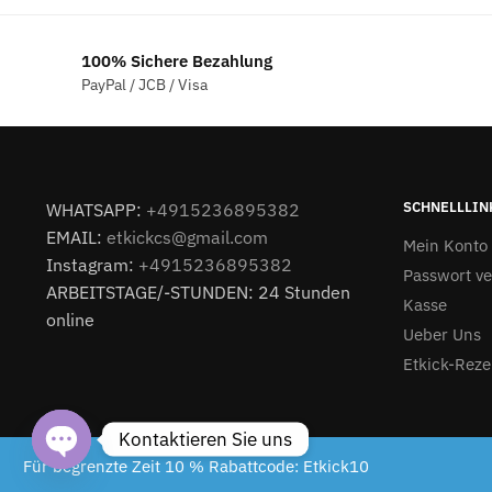
€12
100% Sichere Bezahlung
PayPal / JCB / Visa
SCHNELLLIN
WHATSAPP:
+4915236895382
EMAIL:
etkickcs@gmail.com
Mein Konto
Instagram:
+4915236895382
Passwort v
ARBEITSTAGE/-STUNDEN: 24 Stunden
Kasse
online
Ueber Uns
Etkick-Reze
Kontaktieren Sie uns
Etkick.de 2024
Für begrenzte Zeit 10 % Rabattcode: Etkick10
Open chaty