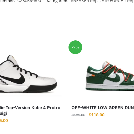
lnummer:
CZ8065-500
Kategorien:
SNEAKER Reps
,
AIR FORCE 1 Re
-7%
die Top-Version Kobe 4 Protro
OFF-WHITE LOW GREEN DUN
Gigi
Ursprünglicher
Aktueller
€
118.00
€
127.00
rünglicher
Aktueller
5.00
Preis
Preis
s
Preis
war:
ist:
ist: