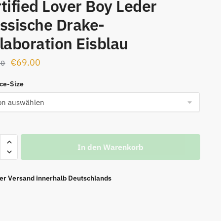
tified Lover Boy Leder
ssische Drake-
laboration Eisblau
Ursprünglicher
Aktueller
€
69.00
00
Preis
Preis
rce-Size
war:
ist:
€159.00
€69.00.
A
In den Warenkorb
ier Versand innerhalb Deutschlands
ed