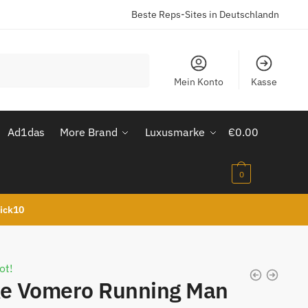
Beste Reps-Sites in Deutschlandn
Mein Konto
Kasse
Ad1das
More Brand
Luxusmarke
€
0.00
0
kick10
ot!
ke Vomero Running Man