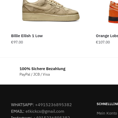
Billie Eilish 1 Low
Orange Lob
€
97.00
€
107.00
100% Sichere Bezahlung
PayPal / JCB / Visa
SCHNELLLIN
WHATSAPP:
+4915236895382
EMAIL:
etkickcs@gmail.com
Mein Konto
Instagram:
+4915236895382