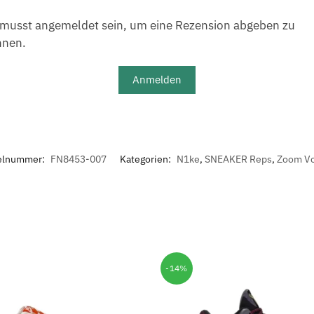
musst angemeldet sein, um eine Rezension abgeben zu
nnen.
Anmelden
kelnummer:
FN8453-007
Kategorien:
N1ke
,
SNEAKER Reps
,
Zoom V
-14%