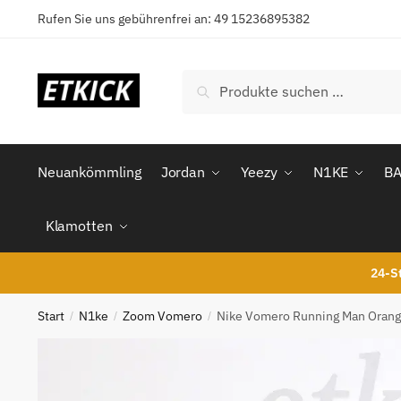
Skip
Skip
Rufen Sie uns gebührenfrei an: 49 15236895382
to
to
navigation
content
Suchen
Suchen
nach:
Neuankömmling
Jordan
Yeezy
N1KE
B
Klamotten
24-St
Start
N1ke
Zoom Vomero
Nike Vomero Running Man Orang
/
/
/