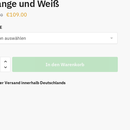
ange und Weiß
Ursprünglicher
Aktueller
€
109.00
00
Preis
Preis
NE
war:
ist:
€149.00
€109.00.
In den Warenkorb
o
ng
ier Versand innerhalb Deutschlands
e