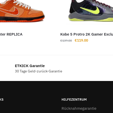
ster REPLICA
Kobe 5 Protro 2K Gamer Exclu
Ursprünglicher
Aktueller
€
119.00
€
139.00
Preis
Preis
war:
ist:
€139.00
€119.00.
ETKICK Garantie
30 Tage Geld-zurück-Garantie
KS
HILFEZENTRUM
Rücknahmegarantie