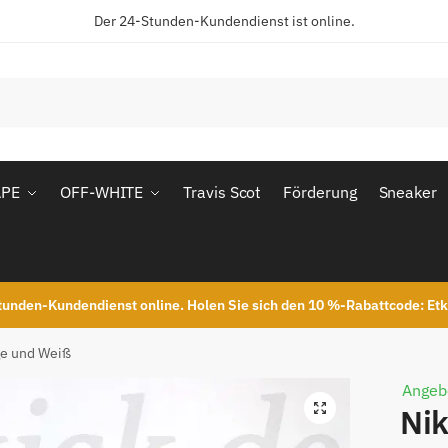
Der 24-Stunden-Kundendienst ist online.
APE
OFF-WHITE
Travis Scot
Förderung
Sneaker
unden-Kundendienst online. Holen Sie sich den 10 %-Rabattcode: Et
e und Weiß
Angeb
Ni