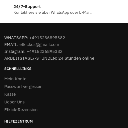
24/7-Support
Kontaktiere sie über WhatsApp oder E-Mail.
WHATSAPP:
+4915236895382
EMAIL:
etkickcs@gmail.com
Instagram:
+4915236895382
ARBEITSTAGE/-STUNDEN: 24 Stunden online
SCHNELLLINKS
Mein Konto
Passwort vergessen
Kasse
Ueber Uns
Etkick-Rezension
HILFEZENTRUM