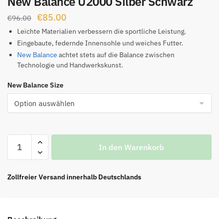
New Balance U2000 Silber Schwarz
Ursprünglicher
Aktueller
€
85.00
€
96.00
Preis
Preis
Leichte Materialien verbessern die sportliche Leistung.
war:
ist:
Eingebaute, federnde Innensohle und weiches Futter.
New Balance
achtet stets auf die Balance zwischen
€96.00
€85.00.
Technologie und Handwerkskunst.
New Balance Size
New
In den Warenkorb
Balance
U2000
Silber
Zollfreier Versand innerhalb Deutschlands
Schwarz
Menge