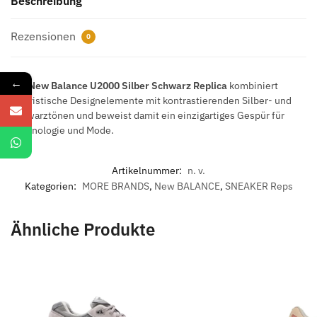
Beschreibung
Rezensionen
0
←
Der
New Balance U2000 Silber Schwarz Replica
kombiniert
futuristische Designelemente mit kontrastierenden Silber- und
Schwarztönen und beweist damit ein einzigartiges Gespür für
Technologie und Mode.
Artikelnummer:
n. v.
Kategorien:
MORE BRANDS
,
New BALANCE
,
SNEAKER Reps
Ähnliche Produkte