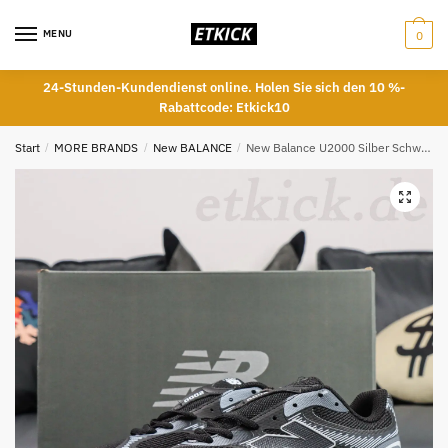
Skip
Skip
to
to
MENU
0
navigation
content
24-Stunden-Kundendienst online. Holen Sie sich den 10 %-
Rabattcode: Etkick10
Start
/
MORE BRANDS
/
New BALANCE
/
New Balance U2000 Silber Schwarz