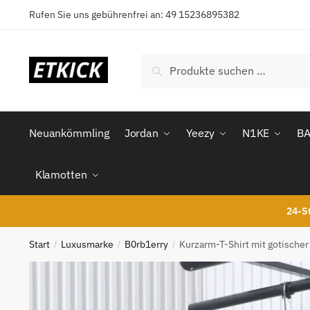
Skip
Skip
Rufen Sie uns gebührenfrei an: 49 15236895382
to
to
navigation
content
Suchen
Suchen
nach:
Neuankömmling
Jordan
Yeezy
N1KE
B
Klamotten
24-St
Start
Luxusmarke
B0rb1erry
Kurzarm-T-Shirt mit gotischer
/
/
/