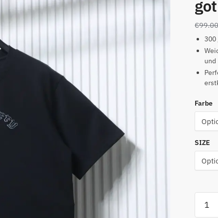
got
€
99.0
300
Weic
und 
Perf
erst
Farbe
SIZE
Kurza
T-