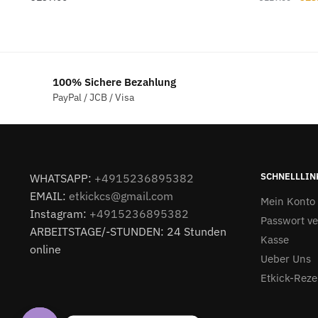
Prei
war:
€11
100% Sichere Bezahlung
PayPal / JCB / Visa
SCHNELLLIN
WHATSAPP:
+4915236895382
EMAIL:
etkickcs@gmail.com
Mein Konto
Instagram:
+4915236895382
Passwort v
ARBEITSTAGE/-STUNDEN: 24 Stunden
Kasse
online
Ueber Uns
Etkick-Reze