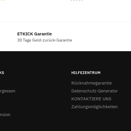
s
Preis
ist:
9.00
€23.00.
ETKICK Garantie
30 Tage Geld-zurück-Garantie
KS
HILFEZENTRUM
Rücknahmegarantie
ergessen
Datenschutz-Generator
KONTAKTIERE UNS
Zahlungsmöglichkeiten
nsion