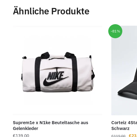
Ähnliche Produkte
-81%
Suprem1e x N1ke Beuteltasche aus
Corteiz 4St
Gelenkleder
Schwarz
Ursp
€
139.00
€
23
€
119.00