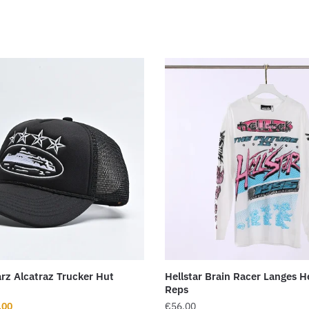
arz Alcatraz Trucker Hut
Hellstar Brain Racer Langes 
Reps
rünglicher
Aktueller
.00
€
56.00