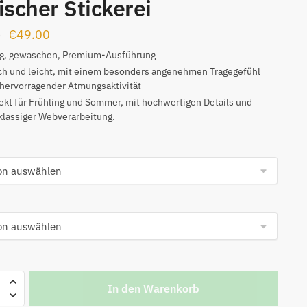
ischer Stickerei
Ursprünglicher
Aktueller
€
49.00
0
Preis
Preis
 g, gewaschen, Premium-Ausführung
h und leicht, mit einem besonders angenehmen Tragegefühl
war:
ist:
hervorragender Atmungsaktivität
€99.00
€49.00.
ekt für Frühling und Sommer, mit hochwertigen Details und
klassiger Webverarbeitung.
rm-
In den Warenkorb