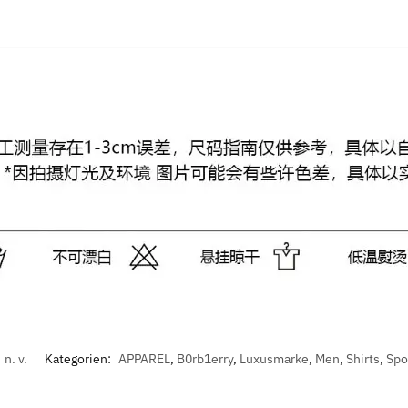
n. v.
Kategorien:
APPAREL
,
B0rb1erry
,
Luxusmarke
,
Men
,
Shirts
,
Spo