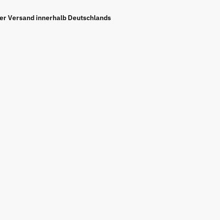
ier Versand innerhalb Deutschlands
her
rei