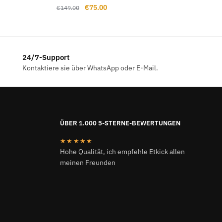
Ursprünglicher
Aktueller
€
75.00
€
149.00
Preis
Preis
war:
ist:
€149.00
€75.00.
24/7-Support
Kontaktiere sie über WhatsApp oder E-Mail.
ÜBER 1.000 5-STERNE-BEWERTUNGEN
★★★★★
Hohe Qualität, ich empfehle Etkick allen
meinen Freunden