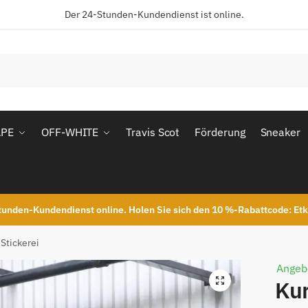
Der 24-Stunden-Kundendienst ist online.
APE
OFF-WHITE
Travis Scot
Förderung
Sneaker
unden-Kundendienst online. Holen Sie sich den 10 %-Rabattcode: Et
 Stickerei
Angeb
Kur