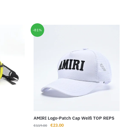
-81%
AMIRI Logo-Patch Cap Weiß TOP REPS
Ursprünglicher
Aktueller
€
23.00
€
119.00
Preis
Preis