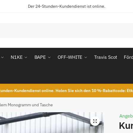
Der 24-Stunden-Kundendienst ist online.
N1KE
BAPE
OFF-WHITE
Travis Scot
För
unden-Kundendienst online. Holen Sie sich den 10 %-Rabattcode: Et
nklem Monogramm und Tasche
Angeb
Kur