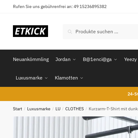
Skip
Skip
Rufen Sie uns gebührenfrei an: 49 15236895382
to
to
navigation
content
Suchen
Suchen
nach:
Neuankömmling
Jordan
B@1enci@ga
Yeezy
Luxusmarke
Klamotten
24-St
Start
Luxusmarke
LU
CLOTHES
Kurzarm-T-Shirt mit du
/
/
/
/