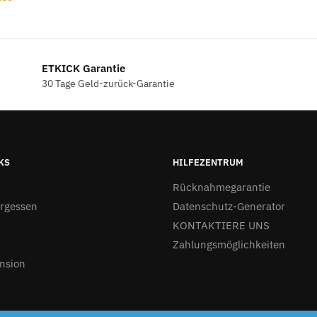
s
Preis
ist:
9.00
€24.00.
ETKICK Garantie
30 Tage Geld-zurück-Garantie
KS
HILFEZENTRUM
Rücknahmegarantie
ergessen
Datenschutz-Generator
KONTAKTIERE UNS
Zahlungsmöglichkeiten
nsion