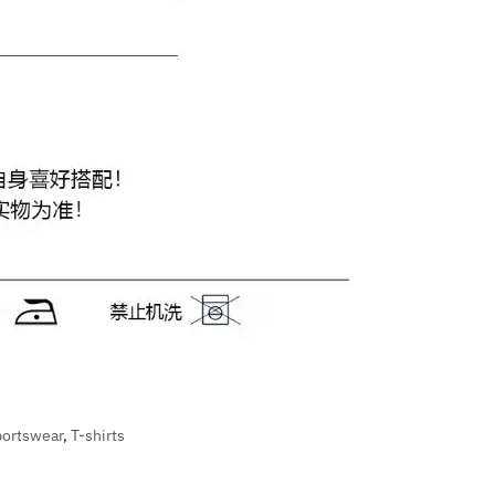
portswear
,
T-shirts