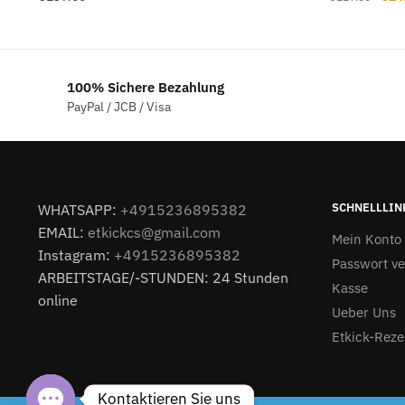
Prei
war:
€11
100% Sichere Bezahlung
PayPal / JCB / Visa
SCHNELLLIN
WHATSAPP:
+4915236895382
EMAIL:
etkickcs@gmail.com
Mein Konto
Instagram:
+4915236895382
Passwort v
ARBEITSTAGE/-STUNDEN: 24 Stunden
Kasse
online
Ueber Uns
Etkick-Reze
Kontaktieren Sie uns