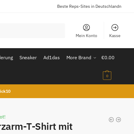
Beste Reps-Sites in Deutschlandn
Mein Konto
Kasse
derung
Sneaker
Ad1das
More Brand
€
0.00
0
kick10
ot!
zarm-T-Shirt mit