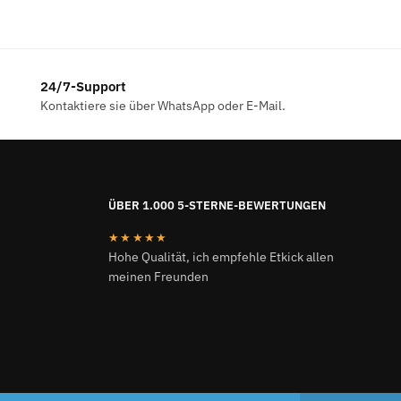
war:
ist:
€119.00
€23.00.
24/7-Support
Kontaktiere sie über WhatsApp oder E-Mail.
ÜBER 1.000 5-STERNE-BEWERTUNGEN
★★★★★
Hohe Qualität, ich empfehle Etkick allen
meinen Freunden