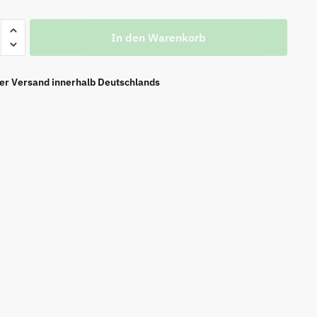
rm-
In den Warenkorb
ier Versand innerhalb Deutschlands
em
gramm
e