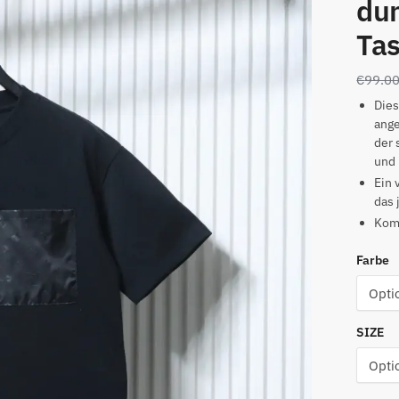
du
Ta
€
99.0
Dies
ange
der 
und 
Ein 
das 
Komb
Farbe
SIZE