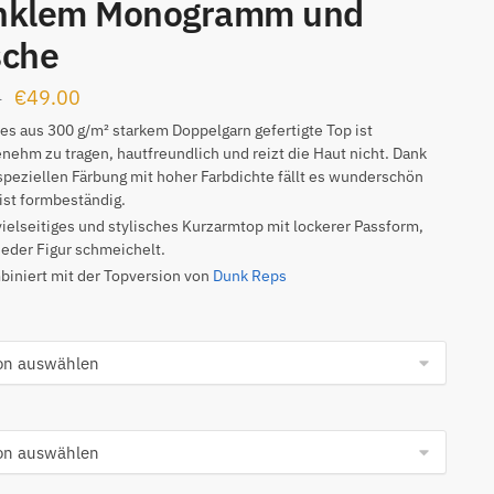
nklem Monogramm und
sche
Ursprünglicher
Aktueller
€
49.00
0
Preis
Preis
es aus 300 g/m² starkem Doppelgarn gefertigte Top ist
nehm zu tragen, hautfreundlich und reizt die Haut nicht. Dank
war:
ist:
speziellen Färbung mit hoher Farbdichte fällt es wunderschön
€99.00
€49.00.
ist formbeständig.
vielseitiges und stylisches Kurzarmtop mit lockerer Passform,
jeder Figur schmeichelt.
iniert mit der Topversion von
Dunk Reps