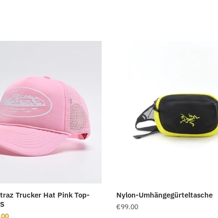
atraz Trucker Hat Pink Top-
Nylon-Umhängegürteltasche
PS
€
99.00
rünglicher
Aktueller
.00