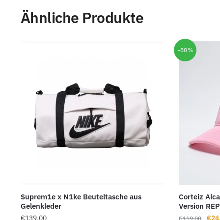
Ähnliche Produkte
-80%
Suprem1e x N1ke Beuteltasche aus
Corteiz Alc
Gelenkleder
Version RE
Ursp
€
139.00
€
24
€
119.00