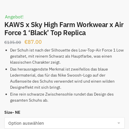
Angebot!
KAWS x Sky High Farm Workwear x Air
Force 1 ‘Black’ Top Replica
Ursprünglicher
Aktueller
€
87.00
€
135.00
Preis
Preis
Der Schuh ist nach der Silhouette des Low-Top-Air Force 1 Low
gestaltet, mit reinem Schwarz als Hauptfarbe, was einen
war:
ist:
klassischen Charakter zeigt.
€135.00
€87.00.
Das herausragendste Merkmal ist zweifellos das blaue
Ledermaterial, das für das Nike Swoosh-Logo auf der
Außenseite des Schuhs verwendet wird und einen wilden
Designeffekt mit sich bringt.
Eine rein schwarze Zwischensohle rundet das Design des
gesamten Schuhs ab.
Size- NE