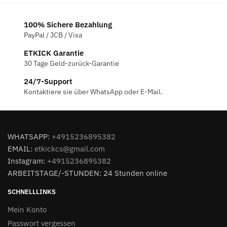
€119.00
€118.00.
100% Sichere Bezahlung
PayPal / JCB / Visa
ETKICK Garantie
30 Tage Geld-zurück-Garantie
24/7-Support
Kontaktiere sie über WhatsApp oder E-Mail.
WHATSAPP:
+4915236895382
EMAIL:
etkickcs@gmail.com
Instagram:
+4915236895382
ARBEITSTAGE/-STUNDEN: 24 Stunden online
SCHNELLLINKS
Mein Konto
Passwort vergessen