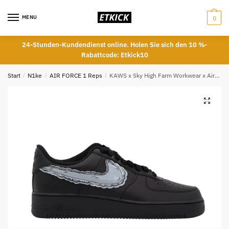
Skip
Skip
to
to
MENU
0
navigation
content
24-Stunden-Kundendienst online. Holen Sie sich den 10 %-
Rabattcode: Etkick10
Start
/
N1ke
/
AIR FORCE 1 Reps
/
KAWS x Sky High Farm Workwear x Air Force 1 ‘Black’ Top Replica