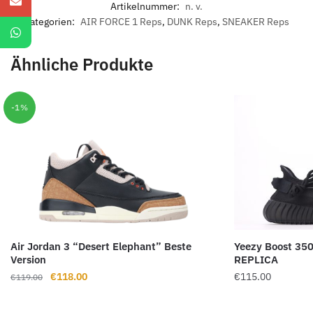
Artikelnummer:
n. v.
Kategorien:
AIR FORCE 1 Reps
,
DUNK Reps
,
SNEAKER Reps
Ähnliche Produkte
-1%
Air Jordan 3 “Desert Elephant” Beste
Yeezy Boost 350
Version
REPLICA
Ursprünglicher
Aktueller
€
118.00
€
115.00
€
119.00
Preis
Preis
war:
ist: