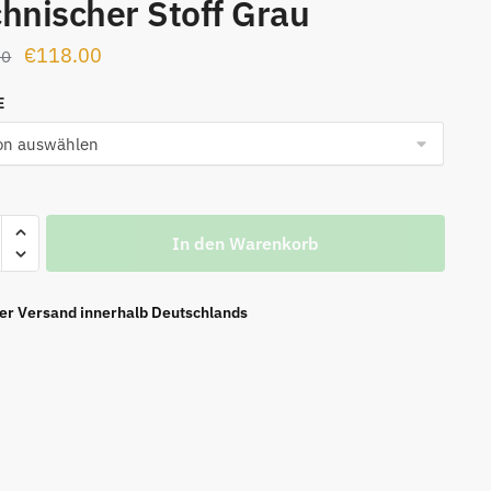
hnischer Stoff Grau
Ursprünglicher
Aktueller
€
118.00
00
Preis
Preis
E
war:
ist:
€139.00
€118.00.
bust
In den Warenkorb
er
scher
ier Versand innerhalb Deutschlands