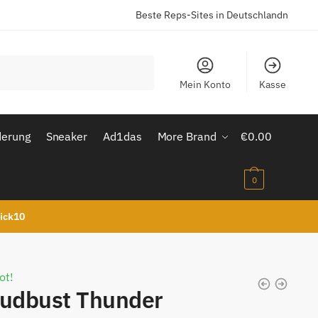
Beste Reps-Sites in Deutschlandn
Mein Konto
Kasse
derung
Sneaker
Ad1das
More Brand
€
0.00
0
kick10
ot!
oudbust Thunder