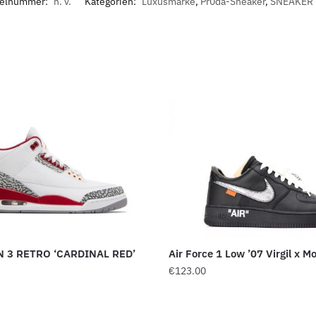
kelnummer:
n. v.
Kategorien:
Luxusmarke
,
Pr0da-Sneaker
,
SNEAKER 
N 3 RETRO ‘CARDINAL RED’
Air Force 1 Low ’07 Virgil x
€
123.00