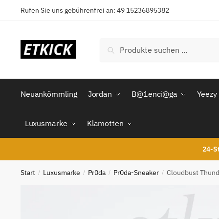
Skip
Skip
Rufen Sie uns gebührenfrei an: 49 15236895382
to
to
navigation
content
Suchen
Suchen
nach:
Neuankömmling
Jordan
B@1enci@ga
Yeezy
Luxusmarke
Klamotten
24-St
Start
Luxusmarke
Pr0da
Pr0da-Sneaker
Cloudbust Thund
/
/
/
/