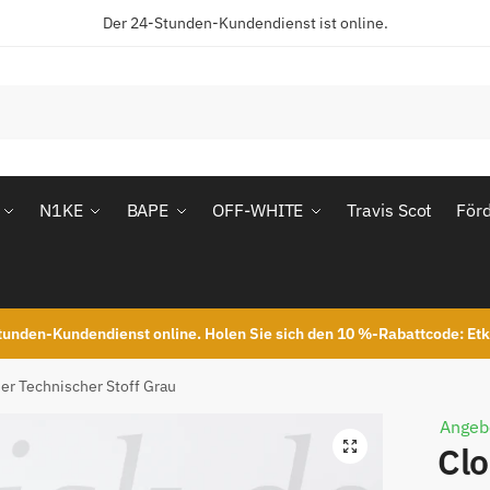
Der 24-Stunden-Kundendienst ist online.
N1KE
BAPE
OFF-WHITE
Travis Scot
För
unden-Kundendienst online. Holen Sie sich den 10 %-Rabattcode: Et
er Technischer Stoff Grau
Angeb
Cl