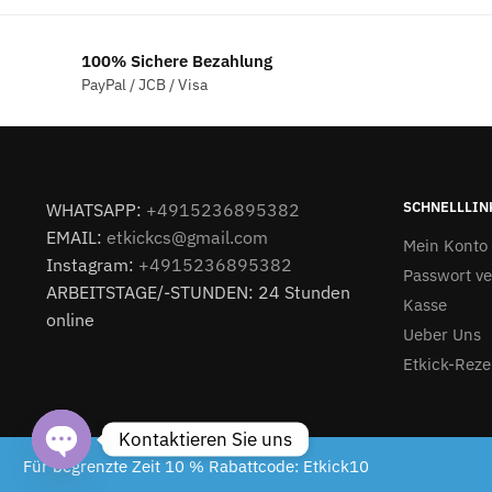
100% Sichere Bezahlung
PayPal / JCB / Visa
SCHNELLLIN
WHATSAPP:
+4915236895382
EMAIL:
etkickcs@gmail.com
Mein Konto
Instagram:
+4915236895382
Passwort v
ARBEITSTAGE/-STUNDEN: 24 Stunden
Kasse
online
Ueber Uns
Etkick-Reze
Kontaktieren Sie uns
Etkick.de 2024
Für begrenzte Zeit 10 % Rabattcode: Etkick10
Open chaty