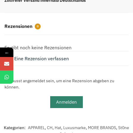
Zollfreier Versand innerhalb Deutschlands
bestickte
Kappe
Menge
Rezensionen
0
Es gibt noch keine Rezensionen
←
Eine Rezension verfassen
Du musst angemeldet sein, um eine Rezension abgeben zu
können.
Anmelden
Kategorien:
APPAREL
,
CH
,
Hat
,
Luxusmarke
,
MORE BRANDS
,
St0ne