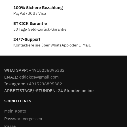
100% Sichere Bezahlung
PayPal / JCB / Visa
ETKICK Garantie
30 Tage Geld-zurück-Garantie
24/7-Support
Kontaktiere sie über WhatsApp oder E-Mail.
WHATSAPP:
+4915236895382
EMAIL:
etkickcs@gmail.com
Instagram:
+4915236895382
ARBEITSTAGE/-STUNDEN: 24 Stunden online
SCHNELLLINKS
Mein Konto
Passwort vergessen
Kasse