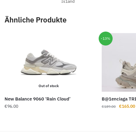
Is1and
Ähnliche Produkte
-13%
Out of stock
New Balance 9060 ‘Rain Cloud’
B@1enciaga TR
Ursprüng
€
96.00
€
165.00
€
189.00
Preis
war:
€189.00