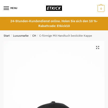
Skip
Skip
to
to
MENU
0
navigation
content
24-Stunden-Kundendienst online. Holen Sie sich den 10 %-
Rabattcode: Etkick10
Start
/
Luxusmarke
/
CH
/
C-förmige Mit Handtuch bestickte Kappe