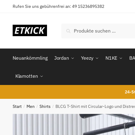
Skip
Skip
Rufen Sie uns gebührenfrei an: 49 15236895382
to
to
navigation
content
Suchen
Suchen
nach:
Neuankömmling
Jordan
Yeezy
N1KE
B
Klamotten
24-St
Start
Men
Shirts
BLCG T-Shirt mit Circular-Logo und Distr
/
/
/