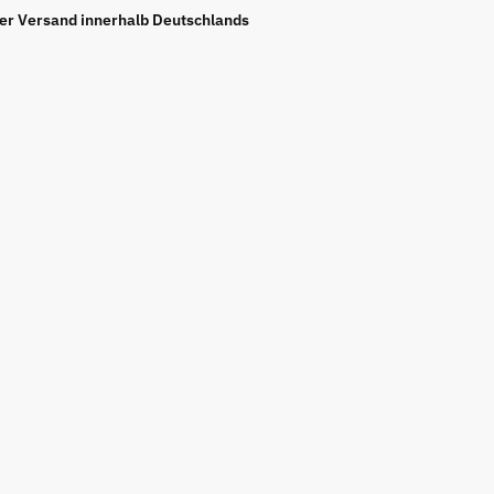
ier Versand innerhalb Deutschlands
r-
ssed-