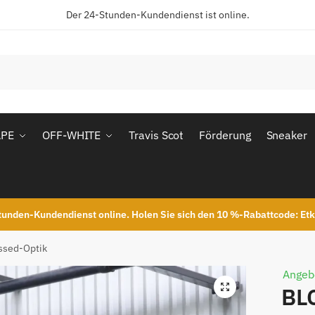
Der 24-Stunden-Kundendienst ist online.
APE
OFF-WHITE
Travis Scot
Förderung
Sneaker
unden-Kundendienst online. Holen Sie sich den 10 %-Rabattcode: Et
essed-Optik
Angeb
BLC