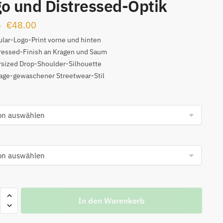
o und Distressed-Optik
Ursprünglicher
Aktueller
€
48.00
0
Preis
Preis
ular-Logo-Print vorne und hinten
ressed-Finish an Kragen und Saum
war:
ist:
sized Drop-Shoulder-Silhouette
€99.00
€48.00.
age-gewaschener Streetwear-Stil
In den Warenkorb