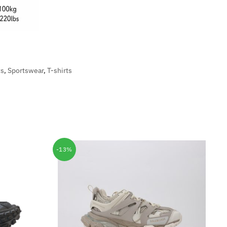
ts
,
Sportswear
,
T-shirts
-13%