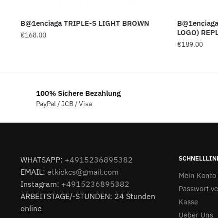
B@1enciaga TRIPLE-S LIGHT BROWN
B@1enciaga
LOGO) REP
€
168.00
€
189.00
100% Sichere Bezahlung
PayPal / JCB / Visa
SCHNELLLIN
WHATSAPP:
+4915236895382
EMAIL:
etkickcs@gmail.com
Mein Konto
Instagram:
+4915236895382
Passwort v
ARBEITSTAGE/-STUNDEN: 24 Stunden
Kasse
online
Ueber Uns