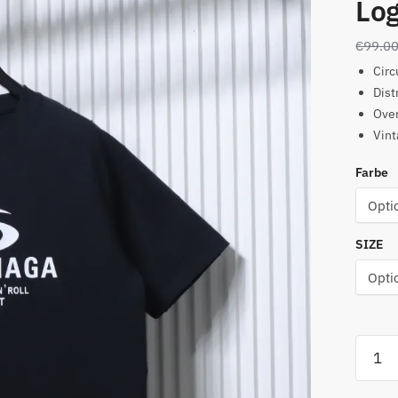
Log
€
99.0
Circ
Dist
Over
Vint
Farbe
SIZE
BLCG
T-
Shirt