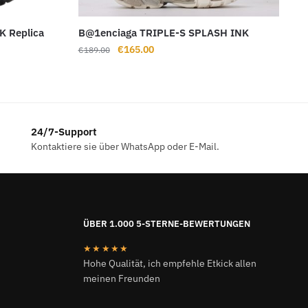
 Replica
B@1enciaga TRIPLE-S SPLASH INK
Ursprünglicher
Aktueller
€
165.00
€
189.00
Preis
Preis
war:
ist:
€189.00
€165.00.
24/7-Support
Kontaktiere sie über WhatsApp oder E-Mail.
ÜBER 1.000 5-STERNE-BEWERTUNGEN
★★★★★
Hohe Qualität, ich empfehle Etkick allen
meinen Freunden