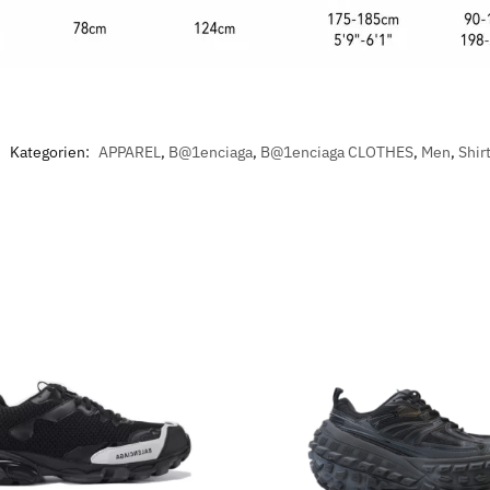
Kategorien:
APPAREL
,
B@1enciaga
,
B@1enciaga CLOTHES
,
Men
,
Shir