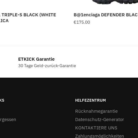
 TRIPLE-S BLACK (WHITE
B@1enciaga DEFENDER BLACK
LICA
€
175.00
ETKICK Garantie
30 Tage Geld-zurück-Garantie
KS
HILFEZENTRUM
Rücknahmegarantie
ergessen
Datenschutz-Generator
KONTAKTIERE UNS
Zahlungsmöglichkeiten