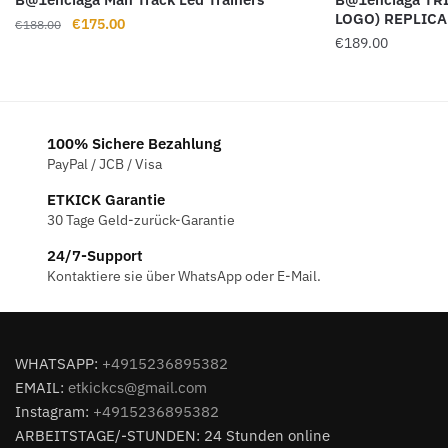
LOGO) REPLICA
Ursprünglicher
Aktueller
€
175.00
€
188.00
€
189.00
Preis
Preis
war:
ist:
€188.00
€175.00.
100% Sichere Bezahlung
PayPal / JCB / Visa
ETKICK Garantie
30 Tage Geld-zurück-Garantie
24/7-Support
Kontaktiere sie über WhatsApp oder E-Mail.
WHATSAPP:
+4915236895382
EMAIL:
etkickcs@gmail.com
Instagram:
+4915236895382
ARBEITSTAGE/-STUNDEN: 24 Stunden online