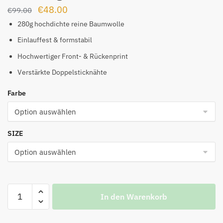
Ursprünglicher
Aktueller
€
48.00
€
99.00
Preis
Preis
280g hochdichte reine Baumwolle
war:
ist:
Einlauffest & formstabil
€99.00
€48.00.
Hochwertiger Front- & Rückenprint
Verstärkte Doppelsticknähte
Farbe
SIZE
BLCG-
In den Warenkorb
Rundhals-
T-