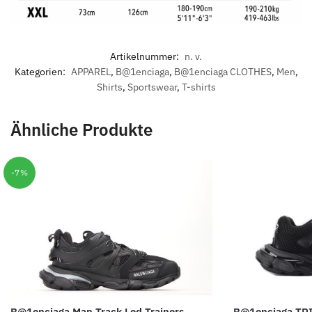
Artikelnummer:
n. v.
Kategorien:
APPAREL
,
B@1enciaga
,
B@1enciaga CLOTHES
,
Men
,
Shirts
,
Sportswear
,
T-shirts
Ähnliche Produkte
-7%
B@1enciaga Man Track Led Trainers
B@1enciaga TR