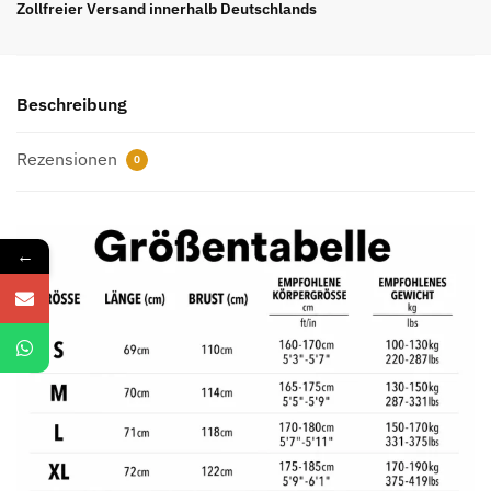
Shirt
Zollfreier Versand innerhalb Deutschlands
mit
Rückenlogo
Menge
Beschreibung
Rezensionen
0
←