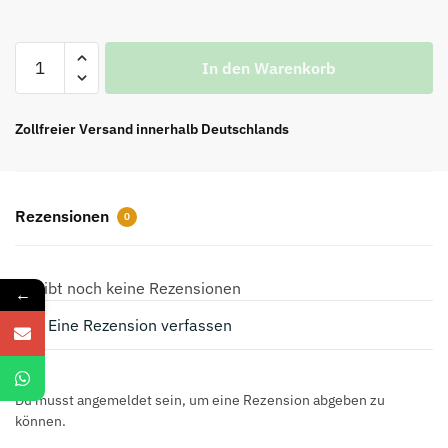
Best
In den Warenkorb
Trainer
Maxi
Weiß
Zollfreier Versand innerhalb Deutschlands
und
Grau
Menge
Rezensionen
0
Es gibt noch keine Rezensionen
←
Eine Rezension verfassen
Du musst angemeldet sein, um eine Rezension abgeben zu
können.