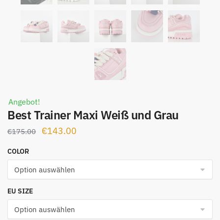
Angebot!
Best Trainer Maxi Weiß und Grau
Ursprünglicher
Aktueller
€
143.00
€
175.00
Preis
Preis
COLOR
war:
ist:
€175.00
€143.00.
EU SIZE