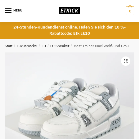
Skip
Skip
to
to
MENU
0
navigation
content
24-Stunden-Kundendienst online. Holen Sie sich den 10 %-
Rabattcode: Etkick10
Start
/
Luxusmarke
/
LU
/
LU Sneaker
/
Best Trainer Maxi Weiß und Grau