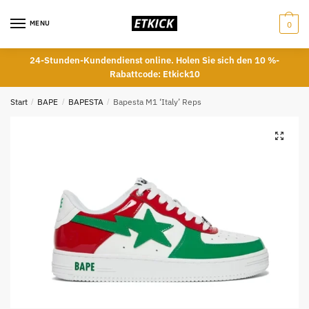
Skip
Skip
to
to
MENU
0
navigation
content
24-Stunden-Kundendienst online. Holen Sie sich den 10 %-
Rabattcode: Etkick10
Start
/
BAPE
/
BAPESTA
/
Bapesta M1 ‘Italy’ Reps