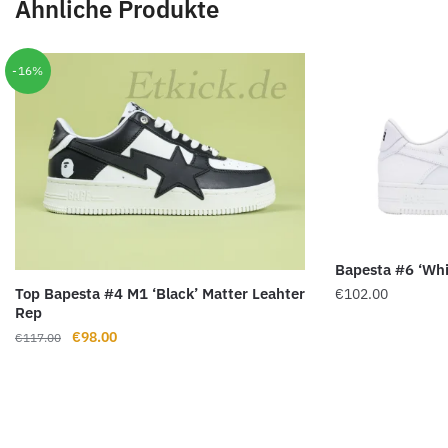
Ähnliche Produkte
-16%
Bapesta #6 ‘Whi
Top Bapesta #4 M1 ‘Black’ Matter Leahter
€
102.00
Rep
Ursprünglicher
Aktueller
€
98.00
€
117.00
Preis
Preis
war:
ist:
€117.00
€98.00.