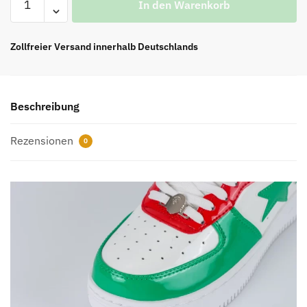
In den Warenkorb
M1
‘Italy’
Reps
Zollfreier Versand innerhalb Deutschlands
Menge
Beschreibung
Rezensionen
0