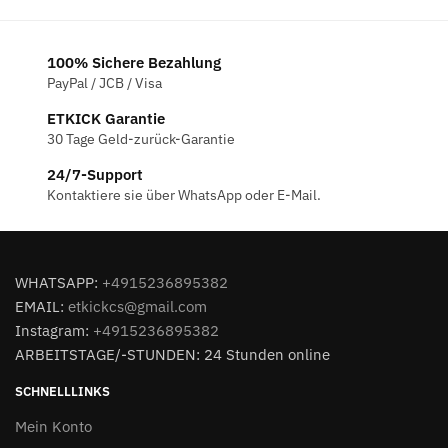
100% Sichere Bezahlung
PayPal / JCB / Visa
ETKICK Garantie
30 Tage Geld-zurück-Garantie
24/7-Support
Kontaktiere sie über WhatsApp oder E-Mail.
WHATSAPP:
+4915236895382
EMAIL:
etkickcs@gmail.com
Instagram:
+4915236895382
ARBEITSTAGE/-STUNDEN: 24 Stunden online
SCHNELLLINKS
Mein Konto