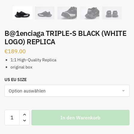
B@1enciaga TRIPLE-S BLACK (WHITE
LOGO) REPLICA
€
189.00
1:1 High-Quality Replica
original box
US EU SIZE
B@1enciaga
In den Warenkorb
TRIPLE-
S