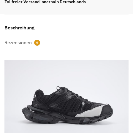
BLACK
Zollfreier Versand innerhalb Deutschlands
(WHITE
LOGO)
REPLICA
Beschreibung
Menge
Rezensionen
0