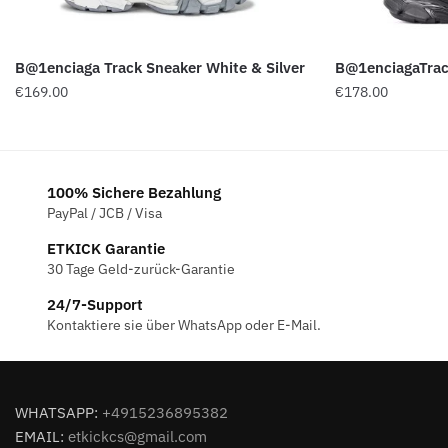
B@1enciaga Track Sneaker White & Silver
B@1enciagaTrac
€
169.00
€
178.00
100% Sichere Bezahlung
PayPal / JCB / Visa
ETKICK Garantie
30 Tage Geld-zurück-Garantie
24/7-Support
Kontaktiere sie über WhatsApp oder E-Mail.
WHATSAPP:
+4915236895382
EMAIL:
etkickcs@gmail.com