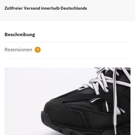
‘Black”
Zollfreier Versand innerhalb Deutschlands
Sneaker
REPS
Menge
Beschreibung
Rezensionen
0