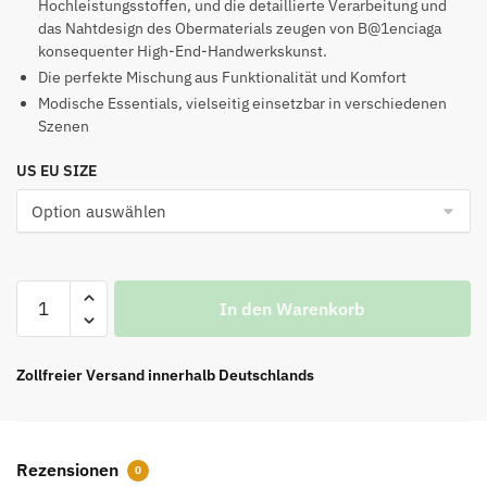
Hochleistungsstoffen, und die detaillierte Verarbeitung und
das Nahtdesign des Obermaterials zeugen von B@1enciaga
konsequenter High-End-Handwerkskunst.
Die perfekte Mischung aus Funktionalität und Komfort
Modische Essentials, vielseitig einsetzbar in verschiedenen
Szenen
US EU SIZE
B@1enciaga
In den Warenkorb
Sneaker
für
Herren
Zollfreier Versand innerhalb Deutschlands
in
Schwarz
Menge
Rezensionen
0