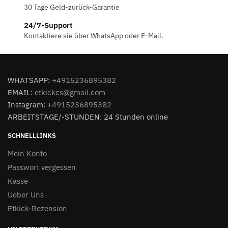
30 Tage Geld-zurück-Garantie
24/7-Support
Kontaktiere sie über WhatsApp oder E-Mail.
WHATSAPP:
+4915236895382
EMAIL:
etkickcs@gmail.com
Instagram:
+4915236895382
ARBEITSTAGE/-STUNDEN: 24 Stunden online
SCHNELLLINKS
Mein Konto
Passwort vergessen
Kasse
Ueber Uns
Etkick-Rezension