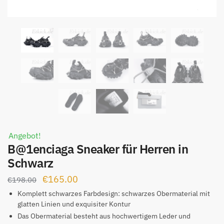
Angebot!
B@1enciaga Sneaker für Herren in
Schwarz
Ursprünglicher
Aktueller
€
165.00
€
198.00
Preis
Preis
Komplett schwarzes Farbdesign: schwarzes Obermaterial mit
glatten Linien und exquisiter Kontur
war:
ist:
Das Obermaterial besteht aus hochwertigem Leder und
€198.00
€165.00.