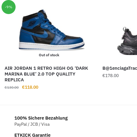
-9%
Out of stock
AIR JORDAN 1 RETRO HIGH OG ‘DARK
B@1enciagaTrac
MARINA BLUE’ 2.0 TOP QUALITY
€
178.00
REPLICA
Ursprünglicher
Aktueller
€
118.00
€
130.00
Preis
Preis
war:
ist:
€130.00
€118.00.
100% Sichere Bezahlung
PayPal / JCB / Visa
ETKICK Garantie