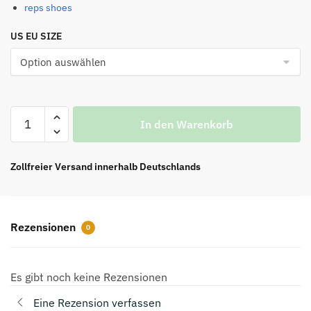
reps shoes
US EU SIZE
B@1enciaga
In den Warenkorb
Herren
Hamptons
Worn-
Zollfreier Versand innerhalb Deutschlands
Out
Sneaker
in
Rezensionen
0
Grau
und
Gelb
Es gibt noch keine Rezensionen
Menge
Eine Rezension verfassen