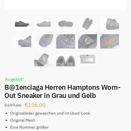
Angebot!
B@1enciaga Herren Hamptons Worn-
Out Sneaker in Grau und Gelb
Ursprünglicher
Aktueller
€
156.00
€
199.00
Preis
Preis
Originalleder gewaschen und im Used-Look
war:
ist:
Original Mesh
Eine Nummer größer
€199.00
€156.00.