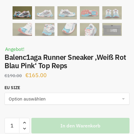
Angebot!
Balenc1aga Runner Sneaker ‚Weiß Rot
Blau Pink‘ Top Reps
Ursprünglicher
Aktueller
€
165.00
€
190.00
Preis
Preis
EU SIZE
war:
ist:
€190.00
€165.00.
Balenc1aga
In den Warenkorb
Runner