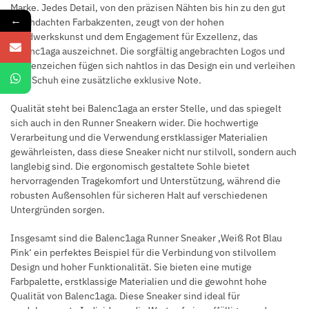
Marke. Jedes Detail, von den präzisen Nähten bis hin zu den gut
←
durchdachten Farbakzenten, zeugt von der hohen
Handwerkskunst und dem Engagement für Exzellenz, das
Balenc1aga auszeichnet. Die sorgfältig angebrachten Logos und
Markenzeichen fügen sich nahtlos in das Design ein und verleihen
dem Schuh eine zusätzliche exklusive Note.
Qualität steht bei Balenc1aga an erster Stelle, und das spiegelt
sich auch in den Runner Sneakern wider. Die hochwertige
Verarbeitung und die Verwendung erstklassiger Materialien
gewährleisten, dass diese Sneaker nicht nur stilvoll, sondern auch
langlebig sind. Die ergonomisch gestaltete Sohle bietet
hervorragenden Tragekomfort und Unterstützung, während die
robusten Außensohlen für sicheren Halt auf verschiedenen
Untergründen sorgen.
Insgesamt sind die Balenc1aga Runner Sneaker ‚Weiß Rot Blau
Pink‘ ein perfektes Beispiel für die Verbindung von stilvollem
Design und hoher Funktionalität. Sie bieten eine mutige
Farbpalette, erstklassige Materialien und die gewohnt hohe
Qualität von Balenc1aga. Diese Sneaker sind ideal für