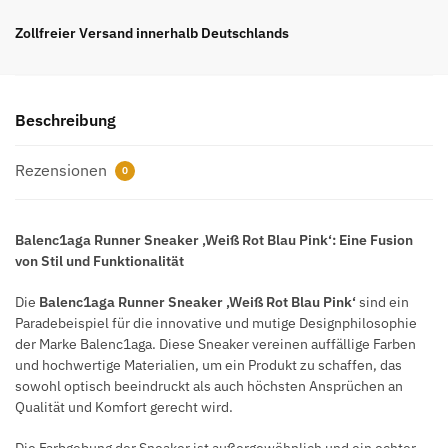
Sneaker
‚Weiß
Zollfreier Versand innerhalb Deutschlands
Rot
Blau
Pink‘
Beschreibung
Top
Reps
Rezensionen
Menge
0
Balenc1aga Runner Sneaker ‚Weiß Rot Blau Pink‘: Eine Fusion
von Stil und Funktionalität
Die
Balenc1aga Runner Sneaker ‚Weiß Rot Blau Pink‘
sind ein
Paradebeispiel für die innovative und mutige Designphilosophie
der Marke Balenc1aga. Diese Sneaker vereinen auffällige Farben
und hochwertige Materialien, um ein Produkt zu schaffen, das
sowohl optisch beeindruckt als auch höchsten Ansprüchen an
Qualität und Komfort gerecht wird.
Die Farbgebung der Sneaker ist außergewöhnlich und ein echter