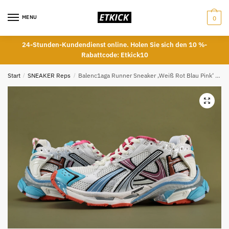
Skip
Skip
to
to
MENU
0
navigation
content
24-Stunden-Kundendienst online. Holen Sie sich den 10 %-
Rabattcode: Etkick10
Start
/
SNEAKER Reps
/
Balenc1aga Runner Sneaker ‚Weiß Rot Blau Pink‘ Top Reps