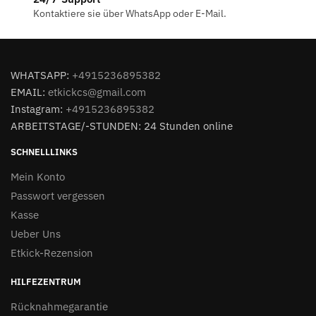
Kontaktiere sie über WhatsApp oder E-Mail.
WHATSAPP:
+4915236895382
EMAIL:
etkickcs@gmail.com
Instagram:
+4915236895382
ARBEITSTAGE/-STUNDEN: 24 Stunden online
SCHNELLLINKS
Mein Konto
Passwort vergessen
Kasse
Ueber Uns
Etkick-Rezension
HILFEZENTRUM
Rücknahmegarantie