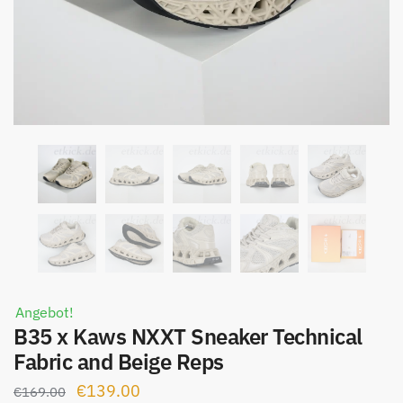
Angebot!
B35 x Kaws NXXT Sneaker Technical
Fabric and Beige Reps
Ursprünglicher
Aktueller
€
139.00
€
169.00