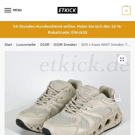
Skip
Skip
to
to
MENU
0
navigation
content
24-Stunden-Kundendienst online. Holen Sie sich den 10 %-
Rabattcode: Etkick10
Start
/
Luxusmarke
/
D10R
/
D10R Sneaker
/
B35 x Kaws NXXT Sneaker Technical Fabric and Beige Reps