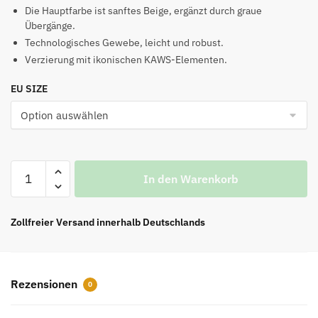
Preis
Preis
Die Hauptfarbe ist sanftes Beige, ergänzt durch graue
Übergänge.
war:
ist:
Technologisches Gewebe, leicht und robust.
€169.00
€139.00.
Verzierung mit ikonischen KAWS-Elementen.
EU SIZE
B35
In den Warenkorb
x
Kaws
NXXT
Zollfreier Versand innerhalb Deutschlands
Sneaker
Technical
Fabric
Rezensionen
0
and
Beige