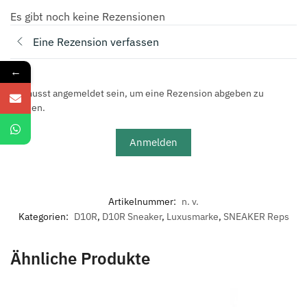
Reps
Es gibt noch keine Rezensionen
Menge
Eine Rezension verfassen
←
Du musst angemeldet sein, um eine Rezension abgeben zu
können.
Anmelden
Artikelnummer:
n. v.
Kategorien:
D10R
,
D10R Sneaker
,
Luxusmarke
,
SNEAKER Reps
Ähnliche Produkte