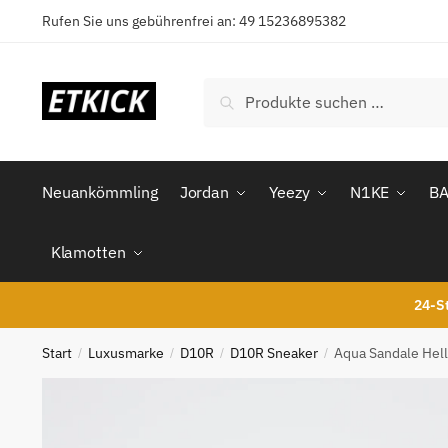
Skip
Skip
Rufen Sie uns gebührenfrei an: 49 15236895382
to
to
navigation
content
Suchen
Suchen
nach:
Neuankömmling
Jordan
Yeezy
N1KE
B
Klamotten
24-St
Start
Luxusmarke
D10R
D10R Sneaker
Aqua Sandale Hell
/
/
/
/