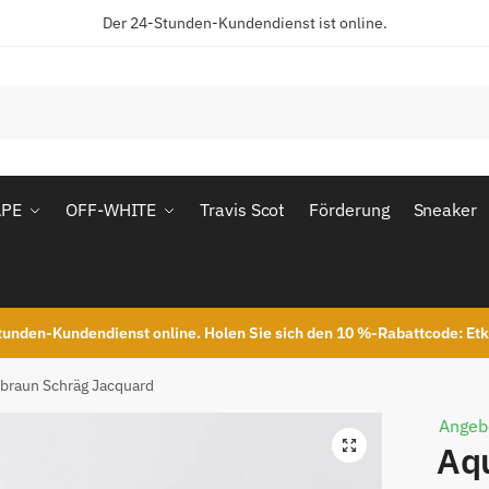
Der 24-Stunden-Kundendienst ist online.
APE
OFF-WHITE
Travis Scot
Förderung
Sneaker
unden-Kundendienst online. Holen Sie sich den 10 %-Rabattcode: Et
braun Schräg Jacquard
Angeb
Aq