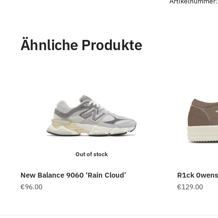
Artikelnummer
Ähnliche Produkte
Out of stock
New Balance 9060 ‘Rain Cloud’
R1ck 0wens
€
96.00
€
129.00