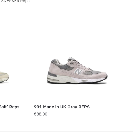
,
SNEAKER Reps
alt’ Reps
991 Made in UK Gray REPS
€
88.00