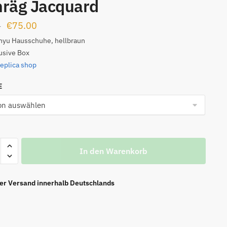
räg Jacquard
Ursprünglicher
Aktueller
€
75.00
0
Preis
Preis
hyu Hausschuhe, hellbraun
usive Box
war:
ist:
replica shop
€99.00
€75.00.
E
In den Warenkorb
le
aun
g
ier Versand innerhalb Deutschlands
ard