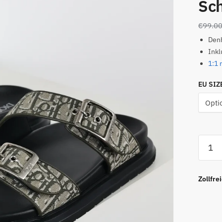
Sch
€
99.0
Den
Inkl
1:1 
EU SIZ
Aqua
Sanda
Hellbr
Schrä
Zollfre
Jacqu
Menge