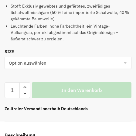
Preis
Preis
Stoff: Exklusiv gewebtes und gefärbtes, zweifädiges
Schafwollmischgarn (60 % feine importierte Schafwolle, 40 %
war:
ist:
gekämmte Baumwolle).
€139.00
€89.00.
Leuchtende Farben, hohe Farbechtheit, ein Vintage-
Vulkangrau, perfekt abgestimmt auf das Originaldesign –
äußerst schwer zu erzielen.
SIZE
AMI
In den Warenkorb
Herzbestickter
Wollpullover
Menge
Zollfreier Versand innerhalb Deutschlands
Beschreibung