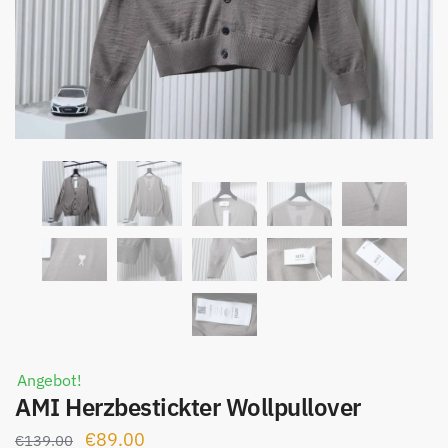
Angebot!
AMI Herzbestickter Wollpullover
Ursprünglicher
Aktueller
€
89.00
€
139.00