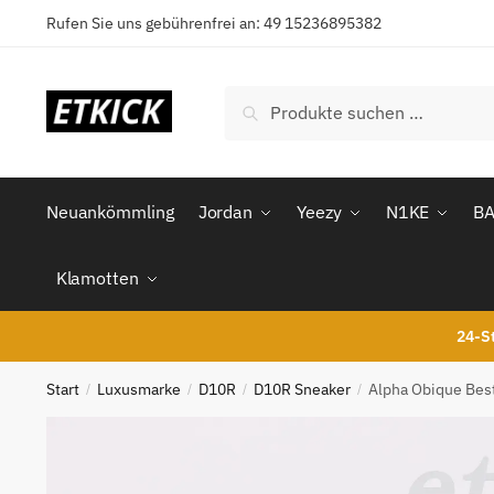
Skip
Skip
Rufen Sie uns gebührenfrei an: 49 15236895382
to
to
navigation
content
Suchen
Suchen
nach:
Neuankömmling
Jordan
Yeezy
N1KE
B
Klamotten
24-St
Start
Luxusmarke
D10R
D10R Sneaker
Alpha Obique Bes
/
/
/
/