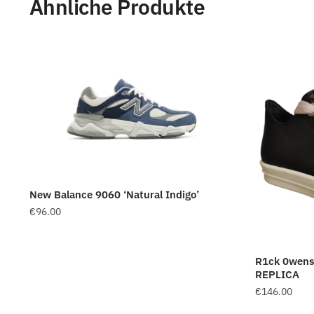
Ähnliche Produkte
New Balance 9060 ‘Natural Indigo’
€
96.00
R1ck 0wens 
REPLICA
€
146.00