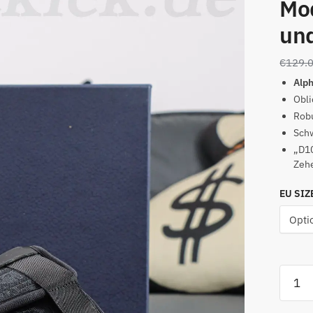
Mo
un
€
129.
Alp
Obli
Rob
Sch
„D10
Zeh
EU SIZ
Alpha
Obiqu
Bestic