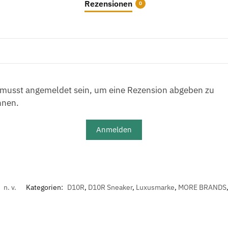
Rezensionen
0
musst angemeldet sein, um eine Rezension abgeben zu
nnen.
Anmelden
:
n. v.
Kategorien:
D10R
,
D10R Sneaker
,
Luxusmarke
,
MORE BRANDS