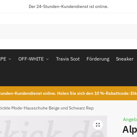
Der 24-Stunden-Kundendienst ist online.
APE
OFF-WHITE
Travis Scot
Förderung
Sneaker
unden-Kundendienst online. Holen Sie sich den 10 %-Rabattcode: Et
tickte Mode-Hausschuhe Beige und Schwarz Rep
Angeb
Alp