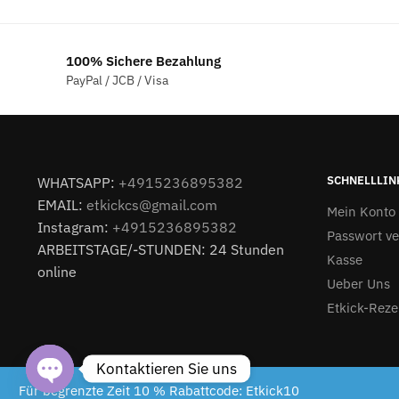
100% Sichere Bezahlung
PayPal / JCB / Visa
SCHNELLLIN
WHATSAPP:
+4915236895382
EMAIL:
etkickcs@gmail.com
Mein Konto
Instagram:
+4915236895382
Passwort v
ARBEITSTAGE/-STUNDEN: 24 Stunden
Kasse
online
Ueber Uns
Etkick-Reze
Kontaktieren Sie uns
Etkick.de 2024
Für begrenzte Zeit 10 % Rabattcode: Etkick10