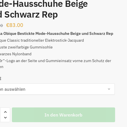
de-Hausschuhe Beige
d Schwarz Rep
Ursprünglicher
Aktueller
€
83.00
00
Preis
Preis
ha Obique Bestickte Mode-Hausschuhe Beige und Schwarz Rep
que Classic traditioneller Elektrostick-Jacquard
war:
ist:
uste zweifarbige Gummisohle
€129.00
€83.00.
warzes Nylonband
r“-Logo an der Seite und Gummieinsatz vorne zum Schutz der
en
E
In den Warenkorb
e
kte