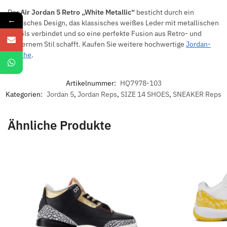
Der
Air Jordan 5 Retro „White Metallic“
besticht durch ein
←
ikonisches Design, das klassisches weißes Leder mit metallischen
Details verbindet und so eine perfekte Fusion aus Retro- und
modernem Stil schafft. Kaufen Sie weitere hochwertige
Jordan-
Schuhe
.
Artikelnummer:
HQ7978-103
Kategorien:
Jordan 5
,
Jordan Reps
,
SIZE 14 SHOES
,
SNEAKER Reps
Ähnliche Produkte