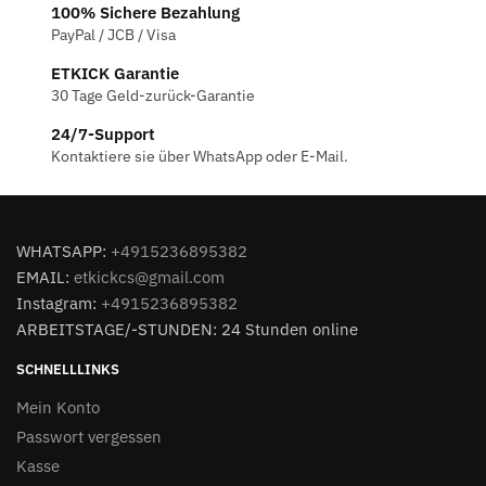
100% Sichere Bezahlung
PayPal / JCB / Visa
ETKICK Garantie
30 Tage Geld-zurück-Garantie
24/7-Support
Kontaktiere sie über WhatsApp oder E-Mail.
WHATSAPP:
+4915236895382
EMAIL:
etkickcs@gmail.com
Instagram:
+4915236895382
ARBEITSTAGE/-STUNDEN: 24 Stunden online
SCHNELLLINKS
Mein Konto
Passwort vergessen
Kasse