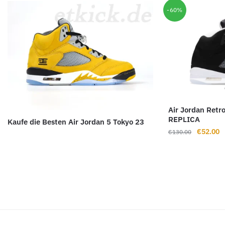
-60%
Air Jordan Retr
REPLICA
Kaufe die Besten Air Jordan 5 Tokyo 23
Ursprüng
A
€
52.00
€
130.00
Preis
P
war:
is
€130.00
€