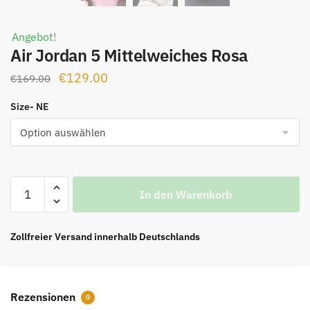
Angebot!
Air Jordan 5 Mittelweiches Rosa
Ursprünglicher
Aktueller
€
129.00
€
169.00
Preis
Preis
Size- NE
war:
ist:
€169.00
€129.00.
Air
In den Warenkorb
Jordan
5
Mittelweiches
Zollfreier Versand innerhalb Deutschlands
Rosa
Menge
Rezensionen
0