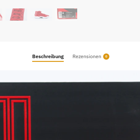
96"
Sneak
REPLI
Menge
Beschreibung
Rezensionen
0