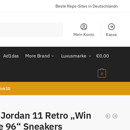
Beste Reps-Sites in Deutschlandn
Mein Konto
Kasse
Ad1das
More Brand
Luxusmarke
€
0.00
0
kick10
 Jordan 11 Retro „Win
e 96“ Sneakers