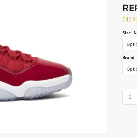
RE
€
119
Size- 
Brand
Air
Jorda
11
Retro
"Win
Like