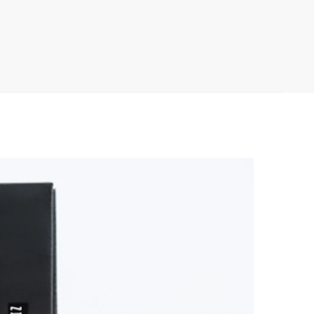
ers
CA