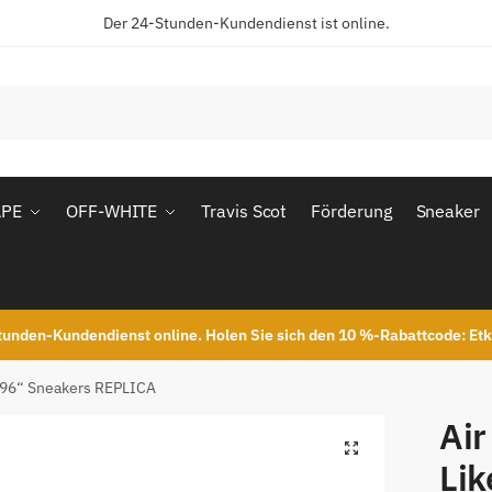
Der 24-Stunden-Kundendienst ist online.
APE
OFF-WHITE
Travis Scot
Förderung
Sneaker
unden-Kundendienst online. Holen Sie sich den 10 %-Rabattcode: Et
e 96“ Sneakers REPLICA
Air
Lik