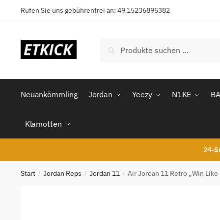
Skip
Skip
Rufen Sie uns gebührenfrei an: 49 15236895382
to
to
navigation
content
Suchen
Suchen
nach:
Neuankömmling
Jordan
Yeezy
N1KE
B
Klamotten
24-St
Start
Jordan Reps
Jordan 11
Air Jordan 11 Retro „Win Lik
/
/
/