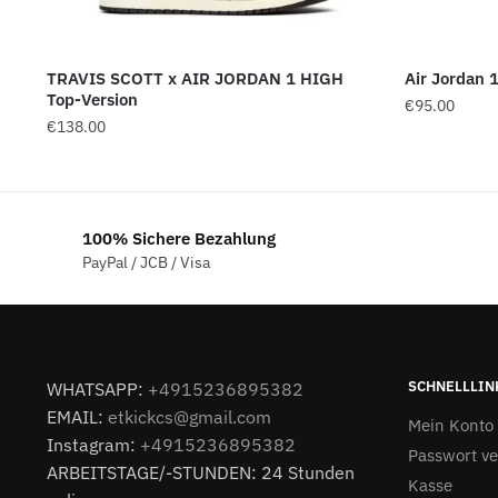
TRAVIS SCOTT x AIR JORDAN 1 HIGH
Air Jordan 
Top-Version
€
95.00
€
138.00
100% Sichere Bezahlung
PayPal / JCB / Visa
SCHNELLLIN
WHATSAPP:
+4915236895382
EMAIL:
etkickcs@gmail.com
Mein Konto
Instagram:
+4915236895382
Passwort v
ARBEITSTAGE/-STUNDEN: 24 Stunden
Kasse