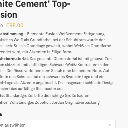
ite Cement‘ Top-
sion
Ursprünglicher
Aktueller
€
98.00
00
Preis
Preis
babstimmung
：Elemente Fusion Weißzement-Farbgebung,
sisches Weiß als Grundfarbe, bei der Schuhform wurde der
war:
ist:
-Loch-Stil als Grundlage gewählt, wobei Weiß als Grundfarbe
€132.00
€98.00.
endet wird, mit Akzenten in Flügelform.
uhobermaterial
: Das gesamte Obermaterial ist mit grauweißen
en skizziert, mit auffälligen Schwarz-Weiß-Kontrasten in den
ils. Die Risse verleihen dem Schuh eine besondere Note. Auf
Seite des Schuhs sind ein schwarzes Swoosh-Logo und ein
el-Logo als Akzente angebracht. Das insgesamt schlichte Design
nciert das auffällige Rissmuster aus.
ße
: Standardgröße, bitte die richtige Größe kaufen.
ehör
: Vollständiges Zubehör, Jordan Originalverpackung.
NE