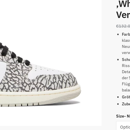
‚Wh
Ver
€
132.
Far
klas
Neun
verw
Sch
Riss
Deta
der 
Flüg
bala
Grö
Zub
Size- 