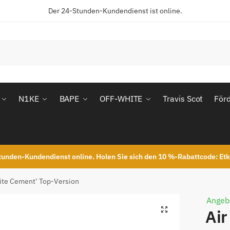
Der 24-Stunden-Kundendienst ist online.
N1KE
BAPE
OFF-WHITE
Travis Scot
För
unden-Kundendienst online. Holen Sie sich den 10 %-Rabattcode: Et
hite Cement‘ Top-Version
Angeb
Air