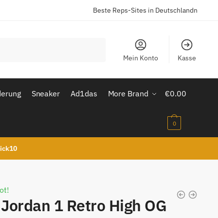
Beste Reps-Sites in Deutschlandn
Mein Konto
Kasse
derung
Sneaker
Ad1das
More Brand
€
0.00
0
kick10
ot!
 Jordan 1 Retro High OG