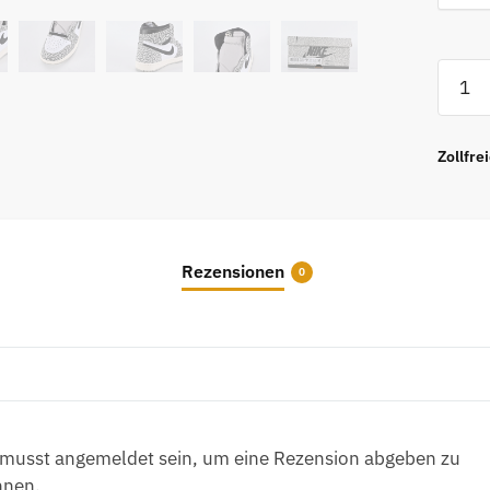
Air
Jorda
1
Retro
Zollfre
High
OG
'White
Cemen
Rezensionen
0
Top-
Versio
Menge
musst angemeldet sein, um eine Rezension abgeben zu
nnen.