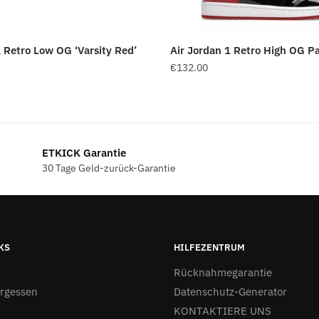
1 Retro Low OG ‘Varsity Red’
Air Jordan 1 Retro High OG P
€
132.00
ETKICK Garantie
30 Tage Geld-zurück-Garantie
KS
HILFEZENTRUM
Rücknahmegarantie
ergessen
Datenschutz-Generator
KONTAKTIERE UNS