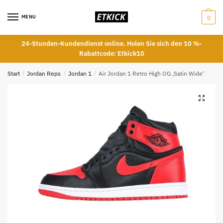
Skip
Skip
to
to
MENU
0
navigation
content
24-Stunden-Kundendienst online. Holen Sie sich den 10 %-
Rabattcode: Etkick10
Start
/
Jordan Reps
/
Jordan 1
/
Air Jordan 1 Retro High OG ‚Satin Wide‘