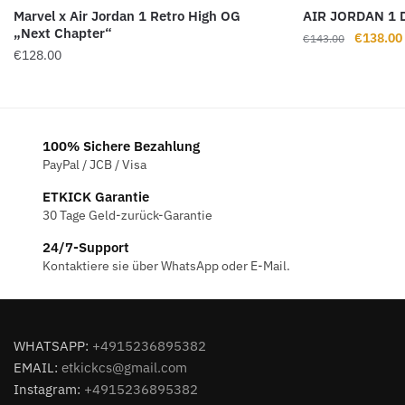
Marvel x Air Jordan 1 Retro High OG
AIR JORDAN 1
„Next Chapter“
Ursprüng
€
138.00
€
143.00
€
128.00
Preis
war:
€143.00
100% Sichere Bezahlung
PayPal / JCB / Visa
ETKICK Garantie
30 Tage Geld-zurück-Garantie
24/7-Support
Kontaktiere sie über WhatsApp oder E-Mail.
WHATSAPP:
+4915236895382
EMAIL:
etkickcs@gmail.com
Instagram:
+4915236895382