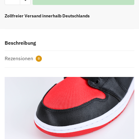
1
Retro
Zollfreier Versand innerhalb Deutschlands
High
OG
'Satin
Beschreibung
Wide'
Menge
Rezensionen
0