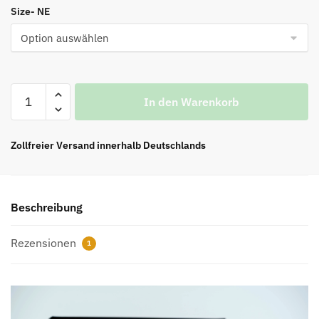
Size- NE
AIR
In den Warenkorb
JORDAN
1
OFF-
Zollfreier Versand innerhalb Deutschlands
WHITE
BLUE
“UNC”
Beschreibung
UNIVERSITY
BLUE
Rezensionen
REPS
1
Menge