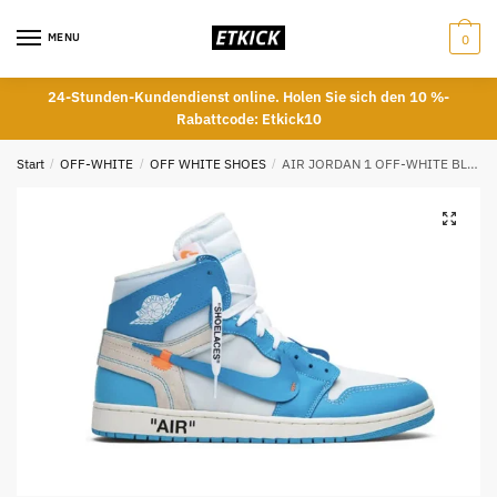
Skip
Skip
to
to
MENU
0
navigation
content
24-Stunden-Kundendienst online. Holen Sie sich den 10 %-
Rabattcode: Etkick10
Start
/
OFF-WHITE
/
OFF WHITE SHOES
/
AIR JORDAN 1 OFF-WHITE BLUE “UNC” UNIVERSITY BLUE REPS