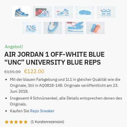
Angebot!
AIR JORDAN 1 OFF-WHITE BLUE
“UNC” UNIVERSITY BLUE REPS
Ursprünglicher
Aktueller
€
122.00
€
135.00
Preis
Preis
Mit der blauen Farbgebung und 1L1 in gleicher Qualität wie die
Originale, Stil in AQ0818-148. Originale veröffentlicht am 23.
war:
ist:
Juni 2018.
€135.00
€122.00.
Insgesamt 4 Schnürsenkel, alle Details entsprechen denen des
Originals.
Kaufen Sie
Reps Sneaker
(
1
Kundenrezension)