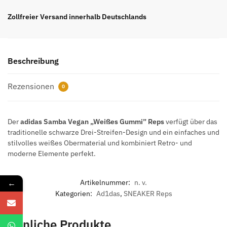
Vegan
Weißes
Zollfreier Versand innerhalb Deutschlands
Gummi
Top-
Sneaker
Beschreibung
Replica
Menge
Rezensionen
0
Der
adidas Samba Vegan „Weißes Gummi” Reps
verfügt über das
traditionelle schwarze Drei-Streifen-Design und ein einfaches und
stilvolles weißes Obermaterial und kombiniert Retro- und
moderne Elemente perfekt.
←
Artikelnummer:
n. v.
Kategorien:
Ad1das
,
SNEAKER Reps
Ähnliche Produkte