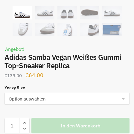
Angebot!
Adidas Samba Vegan Weißes Gummi
Top-Sneaker Replica
Ursprünglicher
Aktueller
€
64.00
€
139.00
Preis
Preis
Yeezy Size
war:
ist:
€139.00
€64.00.
Adidas
In den Warenkorb
Samba