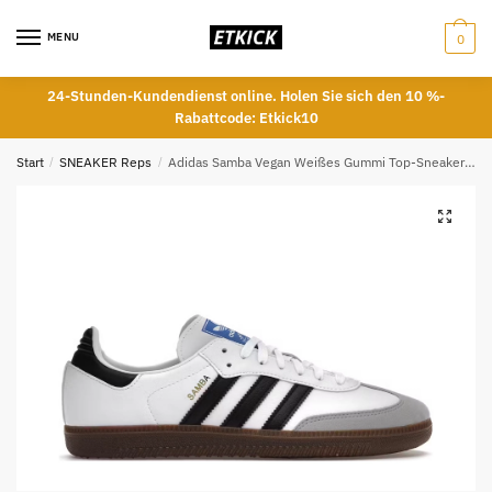
Skip
Skip
to
to
MENU
0
navigation
content
24-Stunden-Kundendienst online. Holen Sie sich den 10 %-
Rabattcode: Etkick10
Start
/
SNEAKER Reps
/
Adidas Samba Vegan Weißes Gummi Top-Sneaker Replica