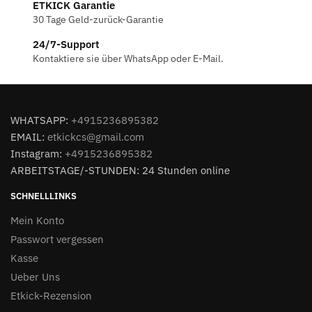
ETKICK Garantie
30 Tage Geld-zurück-Garantie
24/7-Support
Kontaktiere sie über WhatsApp oder E-Mail.
WHATSAPP:
+4915236895382
EMAIL:
etkickcs@gmail.com
Instagram:
+4915236895382
ARBEITSTAGE/-STUNDEN: 24 Stunden online
SCHNELLLINKS
Mein Konto
Passwort vergessen
Kasse
Ueber Uns
Etkick-Rezension