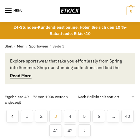
Skip
Skip
to
to
MENU
0
navigation
content
24-Stunden-Kundendienst online. Holen Sie sich den 10 %-
Rabattcode: Etkick10
Start
/
Men
/
Sportswear
/
Seite 3
Explore sportswear that take you effortlessly from Spring
into Summer. Shop our stunning collections and find the
perfect style fit for you.
Read More
Ergebnisse 49 – 72 von 1006 werden
Nach
angezeigt
Beliebtheit
sortiert
1
2
3
4
5
6
…
40
41
42