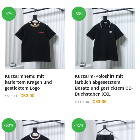
-47%
-55%
Kurzarmhemd mit
Kurzarm-Poloshirt mit
kariertem Kragen und
farblich abgesetztem
gesticktem Logo
Besatz und gesticktem CD-
Buchstaben XXL
Ursprünglicher
Aktueller
€
52.00
€
99.00
Ursprünglicher
Aktueller
€
53.00
Preis
Preis
€
119.00
Preis
Preis
war:
ist:
war:
ist:
€99.00
€52.00.
€119.00
€53.00.
-53%
-41%