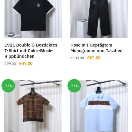
1921 Double G Besticktes
Hose mit Geprägtem
T-Shirt mit Color-Block-
Monogramm und Taschen
Rippbündchen
Ursprünglicher
Aktueller
€
82.00
€
139.00
Ursprünglicher
Aktueller
€
47.00
€
99.00
Preis
Preis
Preis
Preis
war:
ist:
war:
ist:
€139.00
€82.00.
€99.00
€47.00.
-53%
-53%