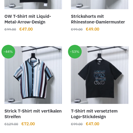
OW T-Shirt mit Liquid-
Strickshorts mit
Metal-Arrow-Design
Rhinestone-Damiermuster
Ursprünglicher
Aktueller
Ursprünglicher
Aktueller
€
47.00
€
49.00
€
99.00
€
99.00
Preis
Preis
Preis
Preis
war:
ist:
war:
ist:
€99.00
€47.00.
€99.00
€49.00.
-44%
-53%
Strick T-Shirt mit vertikalen
T-Shirt mit versetztem
Streifen
Logo-Stickdesign
Ursprünglicher
Aktueller
Ursprünglicher
Aktueller
€
72.00
€
47.00
€
129.00
€
99.00
Preis
Preis
Preis
Preis