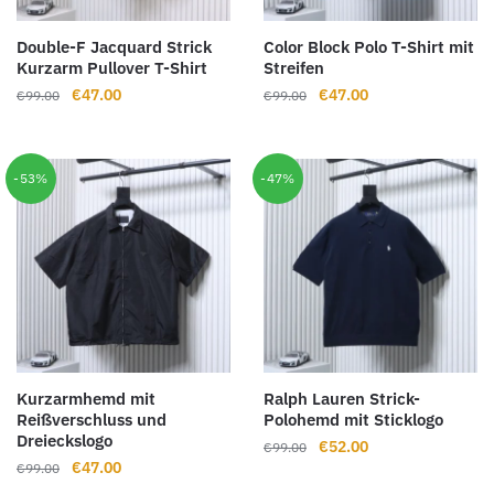
Double-F Jacquard Strick
Color Block Polo T-Shirt mit
Kurzarm Pullover T-Shirt
Streifen
Ursprünglicher
Aktueller
Ursprünglicher
Aktueller
€
47.00
€
47.00
€
99.00
€
99.00
Preis
Preis
Preis
Preis
war:
ist:
war:
ist:
€99.00
€47.00.
€99.00
€47.00.
-53%
-47%
Kurzarmhemd mit
Ralph Lauren Strick-
Reißverschluss und
Polohemd mit Sticklogo
Dreieckslogo
Ursprünglicher
Aktueller
€
52.00
€
99.00
Ursprünglicher
Aktueller
€
47.00
€
99.00
Preis
Preis
Preis
Preis