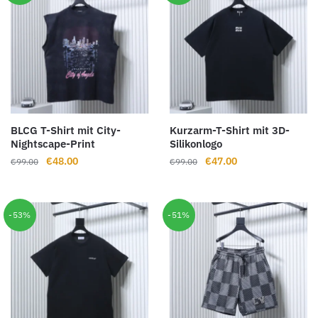
BLCG T-Shirt mit City-
Kurzarm-T-Shirt mit 3D-
Nightscape-Print
Silikonlogo
Ursprünglicher
Aktueller
Ursprünglicher
Aktueller
€
48.00
€
47.00
€
99.00
€
99.00
Preis
Preis
Preis
Preis
war:
ist:
war:
ist:
€99.00
€48.00.
€99.00
€47.00.
-53%
-51%