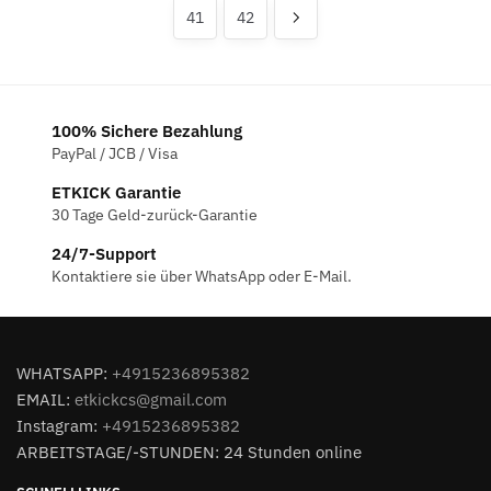
41
42
100% Sichere Bezahlung
PayPal / JCB / Visa
ETKICK Garantie
30 Tage Geld-zurück-Garantie
24/7-Support
Kontaktiere sie über WhatsApp oder E-Mail.
WHATSAPP:
+4915236895382
EMAIL:
etkickcs@gmail.com
Instagram:
+4915236895382
ARBEITSTAGE/-STUNDEN: 24 Stunden online