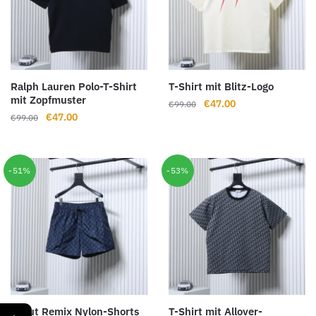
Ralph Lauren Polo-T-Shirt
T-Shirt mit Blitz-Logo
mit Zopfmuster
Ursprünglicher
Aktueller
€
47.00
€
99.00
Ursprünglicher
Aktueller
€
47.00
€
99.00
Preis
Preis
Preis
Preis
war:
ist:
war:
ist:
€99.00
€47.00.
€99.00
€47.00.
-51%
-53%
H Cut Remix Nylon-Shorts
T-Shirt mit Allover-
←