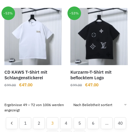
war:
ist:
war:
ist:
€129.00
€72.00.
€99.00
€47.00.
-53%
-53%
CD KAWS T-Shirt mit
Kurzarm-T-Shirt mit
Schlangenstickerei
beflocktem Logo
Ursprünglicher
Aktueller
Ursprünglicher
Aktueller
€
47.00
€
47.00
€
99.00
€
99.00
Preis
Preis
Preis
Preis
war:
ist:
war:
ist:
€99.00
€47.00.
€99.00
€47.00.
Ergebnisse 49 – 72 von 1006 werden
Nach
angezeigt
Beliebtheit
sortiert
1
2
3
4
5
6
…
40