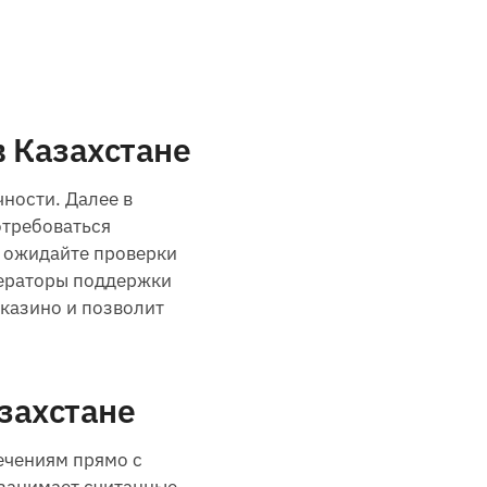
в Казахстане
ности. Далее в
отребоваться
в ожидайте проверки
ператоры поддержки
казино и позволит
азахстане
лечениям прямо с