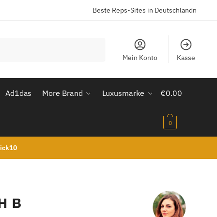
Beste Reps-Sites in Deutschlandn
Mein Konto
Kasse
Ad1das
More Brand
Luxusmarke
€
0.00
0
kick10
н в