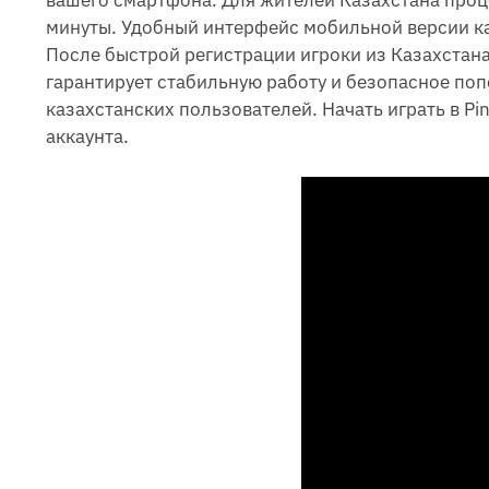
вашего смартфона. Для жителей Казахстана проц
минуты. Удобный интерфейс мобильной версии ка
После быстрой регистрации игроки из Казахстана
гарантирует стабильную работу и безопасное по
казахстанских пользователей. Начать играть в P
аккаунта.