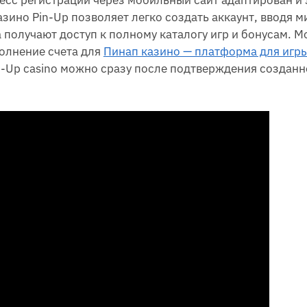
есс регистрации через мобильный сайт адаптирован и
зино Pin-Up позволяет легко создать аккаунт, вводя 
 получают доступ к полному каталогу игр и бонусам. 
полнение счета для
Пинап казино — платформа для игры
in-Up casino можно сразу после подтверждения созданн