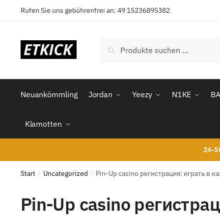
Skip
Skip
Rufen Sie uns gebührenfrei an: 49 15236895382
to
to
navigation
content
Suchen
Suchen
nach:
Neuankömmling
Jordan
Yeezy
N1KE
B
Klamotten
24-St
Start
Uncategorized
Pin-Up casino регистрация: играть в к
/
/
Pin-Up casino регистрац