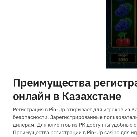
Преимущества регистра
онлайн в Казахстане
Регистрация в Pin-Up открывает для игроков из 
безопасности. Зарегистрированные пользователи 
дилерам. Для клиентов из РК доступны удобные 
Преимущества регистрации в Pin-Up casino для 