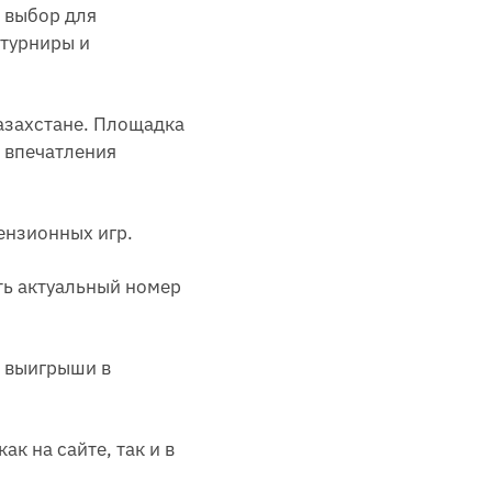
й выбор для
 турниры и
Казахстане. Площадка
, впечатления
ензионных игр.
ть актуальный номер
ь выигрыши в
к на сайте, так и в