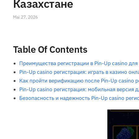
Казахстане
Mai 27, 2026
Table Of Contents
Преимущества регистрации в Pin-Up casino для
Pin-Up casino регистрация: играть в казино он
Как пройти верификацию после Pin-Up casino р
Pin-Up casino регистрация: мобильная версия д
Безопасность и надежность Pin-Up casino реги