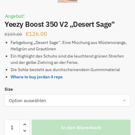
Angebot!
Yeezy Boost 350 V2 „Desert Sage“
Ursprünglicher
Aktueller
€
126.00
€
159.00
Preis
Preis
Farbgebung „Desert Sage“: Eine Mischung aus Wüstenorange,
Hellgrün und Grautönen
war:
ist:
Ein Highlight des Schuhs sind die leuchtend grünen Streifen
€159.00
€126.00.
und der gelbe Ziehring an der Ferse.
Die Sohle besteht aus durchscheinendem Gummimaterial
Where to buy jordan 4 reps
Size
Yeezy
In den Warenkorb
Boost