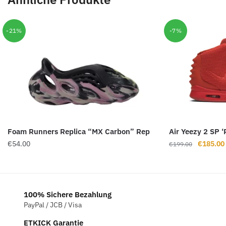
-21%
-7%
Foam Runners Replica “MX Carbon” Rep
Air Yeezy 2 SP 
Ursprüng
€
54.00
€
185.00
€
199.00
Preis
war:
€199.00
100% Sichere Bezahlung
PayPal / JCB / Visa
ETKICK Garantie