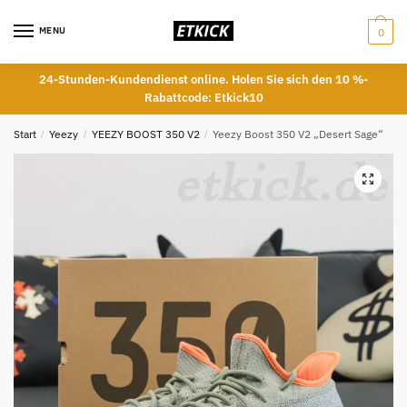
Skip
Skip
to
to
MENU
0
navigation
content
24-Stunden-Kundendienst online. Holen Sie sich den 10 %-
Rabattcode: Etkick10
Start
/
Yeezy
/
YEEZY BOOST 350 V2
/
Yeezy Boost 350 V2 „Desert Sage“