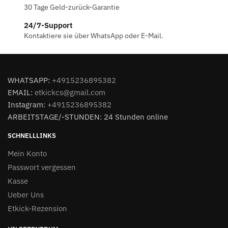
30 Tage Geld-zurück-Garantie
24/7-Support
Kontaktiere sie über WhatsApp oder E-Mail.
WHATSAPP:
+4915236895382
EMAIL:
etkickcs@gmail.com
Instagram:
+4915236895382
ARBEITSTAGE/-STUNDEN: 24 Stunden online
SCHNELLLINKS
Mein Konto
Passwort vergessen
Kasse
Ueber Uns
Etkick-Rezension