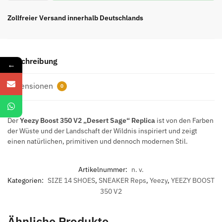
350
V2
Zollfreier Versand innerhalb Deutschlands
„Desert
Sage“
Menge
Beschreibung
←
Rezensionen
0
Der
Yeezy Boost 350 V2 „Desert Sage“ Replica
ist von den Farben
der Wüste und der Landschaft der Wildnis inspiriert und zeigt
einen natürlichen, primitiven und dennoch modernen Stil.
Artikelnummer:
n. v.
Kategorien:
SIZE 14 SHOES
,
SNEAKER Reps
,
Yeezy
,
YEEZY BOOST
350 V2
Ähnliche Produkte