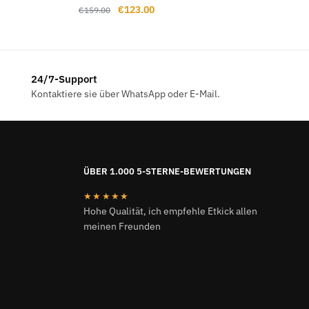
Ursprünglicher
Aktueller
€
123.00
€
159.00
Preis
Preis
war:
ist:
€159.00
€123.00.
24/7-Support
Kontaktiere sie über WhatsApp oder E-Mail.
ÜBER 1.000 5-STERNE-BEWERTUNGEN
★★★★★
Hohe Qualität, ich empfehle Etkick allen
meinen Freunden