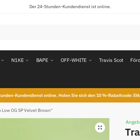
Der 24-Stunden-Kundendienst ist online.
N1KE
BAPE
OFF-WHITE
Travis Scot
För
unden-Kundendienst online. Holen Sie sich den 10 %-Rabattcode: Et
tro Low OG SP Velvet Brown“
Angeb
Tra