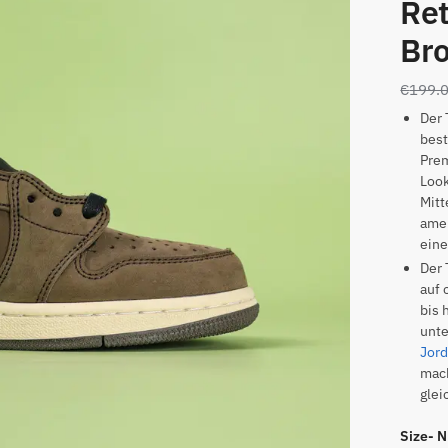
Ret
Br
€
199.
Der 
best
Prem
Look
Mitt
amer
eine
Der 
auf 
bis 
unte
Jor
mac
glei
Size- 