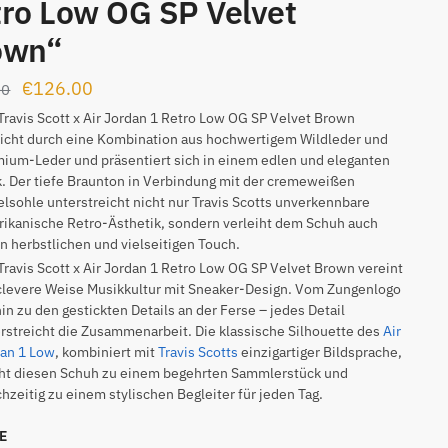
ro Low OG SP Velvet
own“
Ursprünglicher
Aktueller
€
126.00
00
Preis
Preis
Travis Scott x Air Jordan 1 Retro Low OG SP Velvet Brown
icht durch eine Kombination aus hochwertigem Wildleder und
war:
ist:
ium-Leder und präsentiert sich in einem edlen und eleganten
€199.00
€126.00.
. Der tiefe Braunton in Verbindung mit der cremeweißen
elsohle unterstreicht nicht nur Travis Scotts unverkennbare
ikanische Retro-Ästhetik, sondern verleiht dem Schuh auch
n herbstlichen und vielseitigen Touch.
Travis Scott x Air Jordan 1 Retro Low OG SP Velvet Brown vereint
clevere Weise Musikkultur mit Sneaker-Design. Vom Zungenlogo
hin zu den gestickten Details an der Ferse – jedes Detail
rstreicht die Zusammenarbeit. Die klassische Silhouette des
Air
dan 1 Low
, kombiniert mit
Travis Scotts
einzigartiger Bildsprache,
ht diesen Schuh zu einem begehrten Sammlerstück und
chzeitig zu einem stylischen Begleiter für jeden Tag.
NE