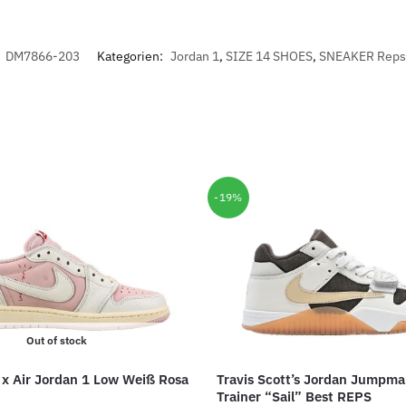
:
DM7866-203
Kategorien:
Jordan 1
,
SIZE 14 SHOES
,
SNEAKER Reps
-19%
Out of stock
t x Air Jordan 1 Low Weiß Rosa
Travis Scott’s Jordan Jumpma
Trainer “Sail” Best REPS