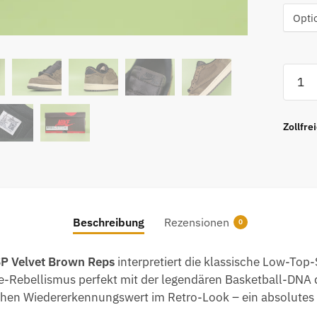
Travis
Scott
x
Air
Zollfre
Jorda
1
Retro
Low
OG
Beschreibung
Rezensionen
0
SP
Velvet
 SP Velvet Brown Reps
interpretiert die klassische Low-Top
Brown
le-Rebellismus perfekt mit der legendären Basketball-DNA 
Menge
 hohen Wiedererkennungswert im Retro-Look – ein absolutes