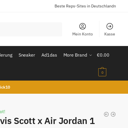
Beste Reps-Sites in Deutschlandn
Mein Konto
Kasse
derung
Sneaker
Ad1das
More Brand
€
0.00
0
kick10
ot!
vis Scott x Air Jordan 1