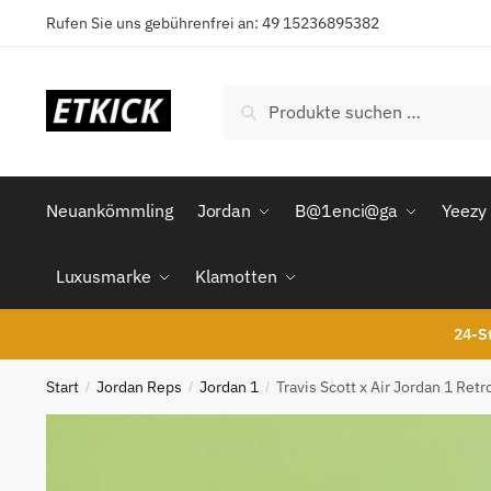
Skip
Skip
Rufen Sie uns gebührenfrei an: 49 15236895382
to
to
navigation
content
Suchen
Suchen
nach:
Neuankömmling
Jordan
B@1enci@ga
Yeezy
Luxusmarke
Klamotten
24-St
Start
Jordan Reps
Jordan 1
Travis Scott x Air Jordan 1 Re
/
/
/