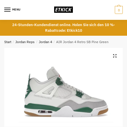
Skip
Skip
to
to
MENU
0
navigation
content
24-Stunden-Kundendienst online. Holen Sie sich den 10 %-
Rabattcode: Etkick10
Start
/
Jordan Reps
/
Jordan 4
/
AIR Jordan 4 Retro SB Pine Green