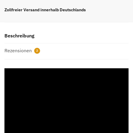
4
Retro
Zollfreier Versand innerhalb Deutschlands
SB
Pine
Green
Beschreibung
Menge
Rezensionen
2