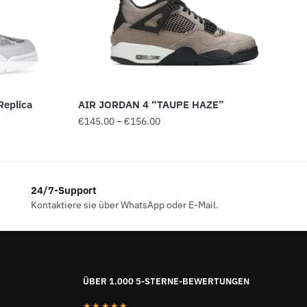
Replica
AIR JORDAN 4 “TAUPE HAZE”
Preisspanne:
€
145.00
–
€
156.00
€145.00
bis
€156.00
24/7-Support
Kontaktiere sie über WhatsApp oder E-Mail.
ÜBER 1.000 5-STERNE-BEWERTUNGEN
★★★★★