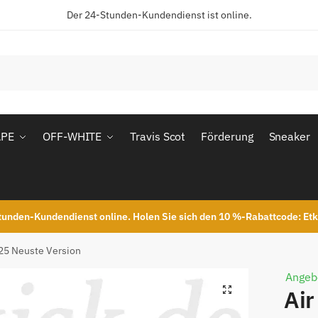
Der 24-Stunden-Kundendienst ist online.
APE
OFF-WHITE
Travis Scot
Förderung
Sneaker
unden-Kundendienst online. Holen Sie sich den 10 %-Rabattcode: Et
025 Neuste Version
Angeb
Air