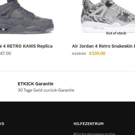
Out of stock
 4 RETRO KAWS Replica
Air Jordan 4 Retro Snakeskin 
Preisspanne:
Ursprünglicher
Aktueller
47.00
€
139.00
€
158.00
€138.00
Preis
Preis
bis
war:
ist:
€147.00
€158.00
€139.00.
ETKICK Garantie
30 Tage Geld-zurück-Garantie
KS
HILFEZENTRUM
Rücknahmegarantie