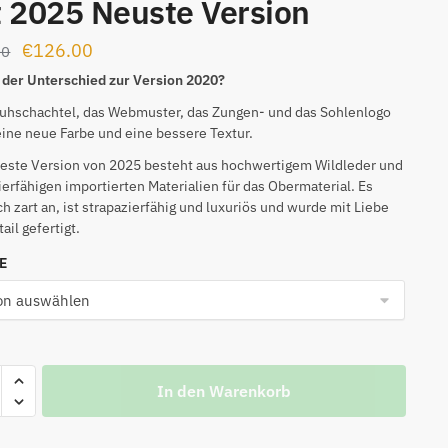
 2025 Neuste Version
Ursprünglicher
Aktueller
€
126.00
00
Preis
Preis
 der Unterschied zur Version 2020?
war:
ist:
uhschachtel, das Webmuster, das Zungen- und das Sohlenlogo
ine neue Farbe und eine bessere Textur.
€159.00
€126.00.
este Version von 2025 besteht aus hochwertigem Wildleder und
ierfähigen importierten Materialien für das Obermaterial. Es
ich zart an, ist strapazierfähig und luxuriös und wurde mit Liebe
ail gefertigt.
NE
In den Warenkorb
n