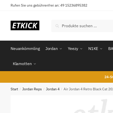
Skip
Skip
Rufen Sie uns gebührenfrei an: 49 15236895382
to
to
navigation
content
Suchen
Suchen
nach:
Neuankömmling
Jordan
Yeezy
N1KE
B
Klamotten
24-St
Start
Jordan Reps
Jordan 4
Air Jordan 4 Retro Black Cat 2
/
/
/