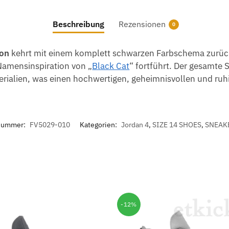
Beschreibung
Rezensionen
0
ion
kehrt mit einem komplett schwarzen Farbschema zurück,
Namensinspiration von „
Black Cat
“ fortführt. Der gesamte 
ialien, was einen hochwertigen, geheimnisvollen und ruhi
lnummer:
FV5029-010
Kategorien:
Jordan 4
,
SIZE 14 SHOES
,
SNEAK
-12%