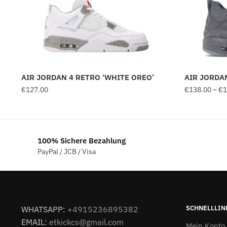
AIR JORDAN 4 RETRO ‘WHITE OREO’
AIR JORDAN
€
127.00
€
138.00
–
€
1
100% Sichere Bezahlung
PayPal / JCB / Visa
SCHNELLLIN
WHATSAPP:
+4915236895382
EMAIL:
etkickcs@gmail.com
Mein Konto