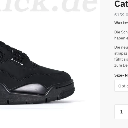
Cat
€
159.
Was ist
Die Sch
haben e
Die neu
strapaz
fühlt s
zum Det
Size- 
Air
Jorda
4